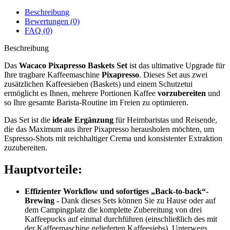
Beschreibung
Bewertungen (0)
FAQ (0)
Beschreibung
Das
Wacaco Pixapresso Baskets Set
ist das ultimative Upgrade für
Ihre tragbare Kaffeemaschine
Pixapresso
. Dieses Set aus zwei
zusätzlichen Kaffeesieben (Baskets) und einem Schutzetui
ermöglicht es Ihnen, mehrere Portionen Kaffee
vorzubereiten
und
so Ihre gesamte Barista-Routine im Freien zu optimieren.
Das Set ist die
ideale Ergänzung
für Heimbaristas und Reisende,
die das Maximum aus ihrer Pixapresso herausholen möchten, um
Espresso-Shots mit reichhaltiger Crema und konsistenter Extraktion
zuzubereiten.
Hauptvorteile:
Effizienter Workflow und sofortiges „Back-to-back“-
Brewing -
Dank dieses Sets können Sie zu Hause oder auf
dem Campingplatz die komplette Zubereitung von drei
Kaffeepucks auf einmal durchführen (einschließlich des mit
der Kaffeemaschine gelieferten Kaffeesiebs). Unterwegs