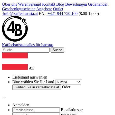
Über uns
Warenversand
Kontakt
Blog
Bewertungen
Großhandel
Geschenkgutscheine
Angebote
Outlet
info@kaffeebarista.at
EN:
+421 944 750 100
(8:00-12:00)
Kaffee
barista
.at
alles für baristas
Suche
AT
Lieferland auswählen
Bitte wählen Sie Ihr Land
Oder
Bleiben Sie in
kaffeebarista.at
Anmelden
Emailadresse: