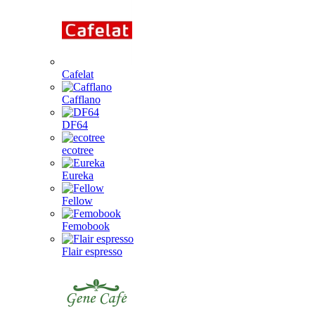
Cafelat
Cafflano
DF64
ecotree
Eureka
Fellow
Femobook
Flair espresso