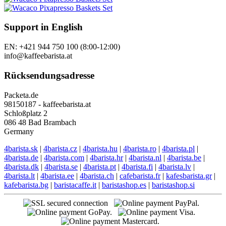
Support in English
EN: +421 944 750 100 (8:00-12:00)
info@kaffeebarista.at
Rücksendungsadresse
Packeta.de
98150187 - kaffeebarista.at
Schloßplatz 2
086 48 Bad Brambach
Germany
4barista.sk
|
4barista.cz
|
4barista.hu
|
4barista.ro
|
4barista.pl
|
4barista.de
|
4barista.com
|
4barista.hr
|
4barista.nl
|
4barista.be
|
4barista.dk
|
4barista.se
|
4barista.pt
|
4barista.fi
|
4barista.lv
|
4barista.lt
|
4barista.ee
|
4barista.ch
|
cafebarista.fr
|
kafesbarista.gr
|
kafebarista.bg
|
baristacaffe.it
|
baristashop.es
|
baristashop.si