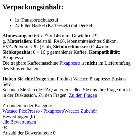
Verpackungsinhalt:
1x Transportschutzetui
2x Filter Basket (Kaffeesieb) mit Deckel
Abmessungen:
66 x 75 x 146 mm,
Gewicht:
232
g,
Materialien:
Edelstahl, PA66, lebensmittelechtes Silikon,
EVA/Polyester/PU (Etui),
Siebdurchmesser:
Ø 44 mm,
Siebkapazität:
8 – 16 g gemahlener Kaffee,
Kompatibilität
:
Pixapresso
Die tragbare Kaffeemaschine
Pixapresso
ist
nicht
im Lieferumfang
des Etuis enthalten.
Haben Sie eine Frage
zum Produkt Wacaco Pixapresso Baskets
Set?
Schauen Sie sich die FAQ an oder stellen Sie uns Ihre Frage direkt
in der Diskussion. Zu den Fragen.
Zu den Fragen
Zu finden in der Kategorie
Wacaco PicoPresso / Pixapresso
Wacaco Zubehör
Bewertungen (0)
alle Bewertungen
0/5
Anzahl der Bewertungen:
0