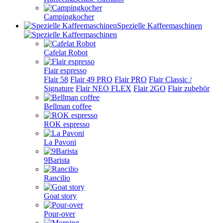
Campingkocher
Spezielle Kaffeemaschinen
Cafelat Robot
Flair espresso
Flair 58
Flair 49 PRO
Flair PRO
Flair Classic /
Signature
Flair NEO FLEX
Flair 2GO
Flair zubehör
Bellman coffee
ROK espresso
La Pavoni
9Barista
Rancilio
Goat story
Pour-over