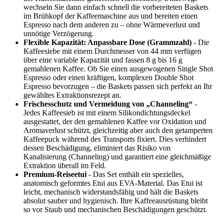
wechseln Sie dann einfach schnell die vorbereiteten Baskets
im Brühkopf der Kaffeemaschine aus und bereiten einen
Espresso nach dem anderen zu – ohne Wärmeverlust und
unnötige Verzögerung.
Flexible Kapazität: Anpassbare Dose (Grammzahl)
- Die
Kaffeesiebe mit einem Durchmesser von 44 mm verfügen
über eine variable Kapazität und fassen 8 g bis 16 g
gemahlenen Kaffee. Ob Sie einen ausgewogenen Single Shot
Espresso oder einen kräftigen, komplexen Double Shot
Espresso bevorzugen – die Baskets passen sich perfekt an Ihr
gewähltes Extraktionsrezept an.
Frischesschutz und Vermeidung von „Channeling“
-
Jedes Kaffeesieb ist mit einem Silikondichtungsdeckel
ausgestattet, der den gemahlenen Kaffee vor Oxidation und
Aromaverlust schützt, gleichzeitig aber auch den getamperten
Kaffeepuck während des Transports fixiert. Dies verhindert
dessen Beschädigung, eliminiert das Risiko von
Kanalisierung (Channeling) und garantiert eine gleichmäßige
Extraktion überall im Feld.
Premium-Reiseetui
- Das Set enthält ein spezielles,
anatomisch geformtes Etui aus EVA-Material. Das Etui ist
leicht, mechanisch widerstandsfähig und hält die Baskets
absolut sauber und hygienisch. Ihre Kaffeeausrüstung bleibt
so vor Staub und mechanischen Beschädigungen geschützt.