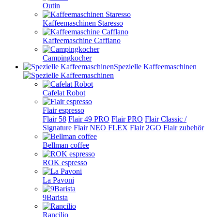
Outin
Kaffeemaschinen Staresso
Kaffeemaschine Cafflano
Campingkocher
Spezielle Kaffeemaschinen
Cafelat Robot
Flair espresso
Flair 58
Flair 49 PRO
Flair PRO
Flair Classic /
Signature
Flair NEO FLEX
Flair 2GO
Flair zubehör
Bellman coffee
ROK espresso
La Pavoni
9Barista
Rancilio