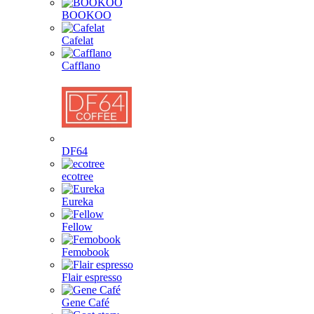
BOOKOO
Cafelat
Cafflano
DF64
ecotree
Eureka
Fellow
Femobook
Flair espresso
Gene Café