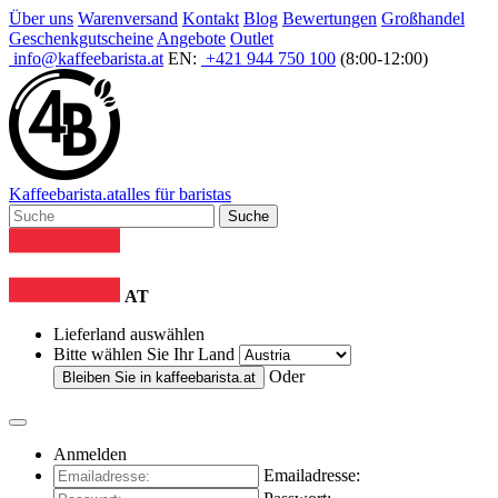
Über uns
Warenversand
Kontakt
Blog
Bewertungen
Großhandel
Geschenkgutscheine
Angebote
Outlet
info@kaffeebarista.at
EN:
+421 944 750 100
(8:00-12:00)
Kaffee
barista
.at
alles für baristas
Suche
AT
Lieferland auswählen
Bitte wählen Sie Ihr Land
Oder
Bleiben Sie in
kaffeebarista.at
Anmelden
Emailadresse: