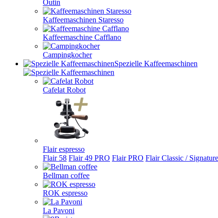
Outin
Kaffeemaschinen Staresso
Kaffeemaschine Cafflano
Campingkocher
Spezielle Kaffeemaschinen
Cafelat Robot
Flair espresso
Flair 58
Flair 49 PRO
Flair PRO
Flair Classic / Signatur
Bellman coffee
ROK espresso
La Pavoni