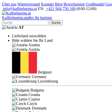
Über uns
Warenversand
Kontakt
Blog
Bewertungen
Großhandel
Ges
info@kaffeebarista.at
EN:
+421 944 750 100
(8:00-12:00)
Kaffee
barista
.at
alles für baristas
Suche
AT
Lieferland auswählen
Bitte wählen Sie Ihr Land
Austria
Austria
Belgium
Germany
Luxembourg
Bulgaria
Croatia
Cyprus
Czech
Denmark