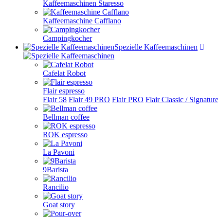
Kaffeemaschinen Staresso
Kaffeemaschine Cafflano
Campingkocher
Spezielle Kaffeemaschinen
Cafelat Robot
Flair espresso
Flair 58
Flair 49 PRO
Flair PRO
Flair Classic / Signatur
Bellman coffee
ROK espresso
La Pavoni
9Barista
Rancilio
Goat story