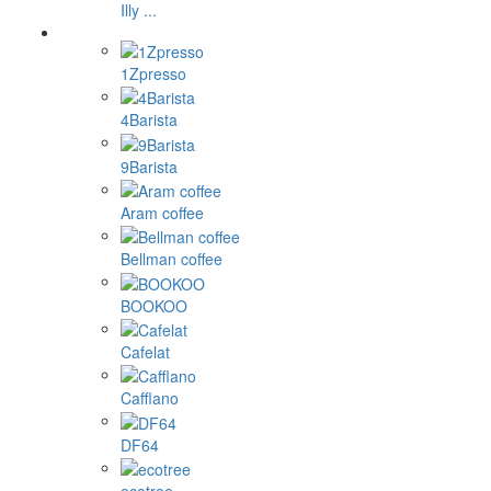
Illy ...
1Zpresso
4Barista
9Barista
Aram coffee
Bellman coffee
BOOKOO
Cafelat
Cafflano
DF64
ecotree