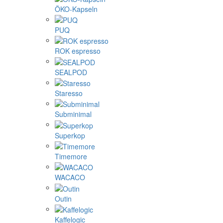
ÖKO-Kapseln
PUQ
ROK espresso
SEALPOD
Staresso
Subminimal
Superkop
Timemore
WACACO
Outin
Kaffelogic