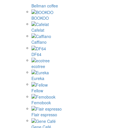
Bellman coffee
BOOKOO
Cafelat
Cafflano
DF64
ecotree
Eureka
Fellow
Femobook
Flair espresso
Gene Café