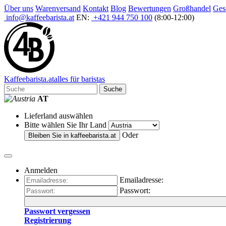
Über uns
Warenversand
Kontakt
Blog
Bewertungen
Großhandel
Ges
info@kaffeebarista.at
EN:
+421 944 750 100
(8:00-12:00)
Kaffee
barista
.at
alles für baristas
Suche
AT
Lieferland auswählen
Bitte wählen Sie Ihr Land
Oder
Bleiben Sie in
kaffeebarista.at
Anmelden
Emailadresse:
Passwort:
Passwort vergessen
Registrierung