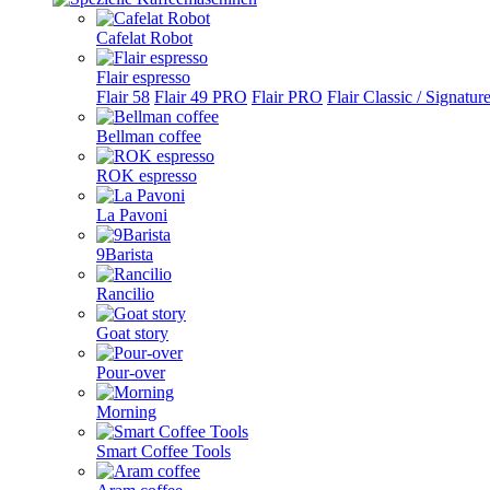
Cafelat Robot
Flair espresso
Flair 58
Flair 49 PRO
Flair PRO
Flair Classic / Signatur
Bellman coffee
ROK espresso
La Pavoni
9Barista
Rancilio
Goat story
Pour-over
Morning
Smart Coffee Tools