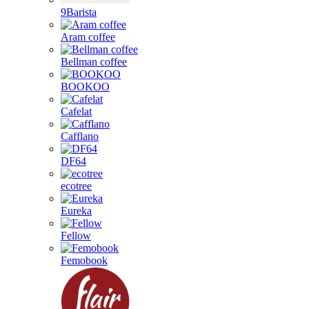
9Barista
Aram coffee
Bellman coffee
BOOKOO
Cafelat
Cafflano
DF64
ecotree
Eureka
Fellow
Femobook