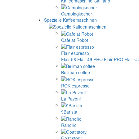
Kaffeemaschine Cafflano
Campingkocher
Spezielle Kaffeemaschinen
Cafelat Robot
Flair espresso
Flair 58
Flair 49 PRO
Flair PRO
Flair C
Bellman coffee
ROK espresso
La Pavoni
9Barista
Rancilio
Goat story