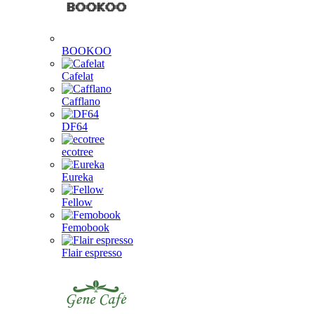
BOOKOO
Cafelat
Cafflano
DF64
ecotree
Eureka
Fellow
Femobook
Flair espresso