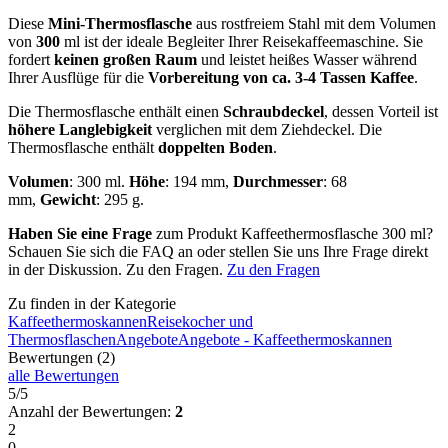
Diese
Mini-Thermosflasche
aus rostfreiem Stahl mit dem Volumen
von
300
ml ist der ideale Begleiter Ihrer Reisekaffeemaschine. Sie
fordert
keinen großen Raum
und leistet heißes Wasser während
Ihrer Ausflüge für die
Vorbereitung von ca. 3-4 Tassen Kaffee
.
Die Thermosflasche enthält einen
Schraubdeckel
, dessen Vorteil ist
höhere Langlebigkeit
verglichen mit dem Ziehdeckel. Die
Thermosflasche enthält
doppelten Boden
.
Volumen
: 300 ml.
Höhe
: 194 mm,
Durchmesser
: 68
mm,
Gewicht
: 295 g.
Haben Sie eine Frage
zum Produkt Kaffeethermosflasche 300 ml?
Schauen Sie sich die FAQ an oder stellen Sie uns Ihre Frage direkt
in der Diskussion. Zu den Fragen.
Zu den Fragen
Zu finden in der Kategorie
Kaffeethermoskannen
Reisekocher und
Thermosflaschen
Angebote
Angebote - Kaffeethermoskannen
Bewertungen (2)
alle Bewertungen
5/5
Anzahl der Bewertungen:
2
2
0