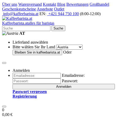
Über uns
Warenversand
Kontakt
Blog
Bewertungen
Großhandel
Geschenkgutscheine
Angebote
Outlet
info@kaffeebarista.at
EN:
+421 944 750 100
(8:00-12:00)
Kaffee
barista
.at
alles für baristas
Suche
AT
Lieferland auswählen
Bitte wählen Sie Ihr Land
Oder
Bleiben Sie in
kaffeebarista.at
Anmelden
Emailadresse:
Passwort:
Anmelden
Passwort vergessen
Registrierung
0
0,00 €