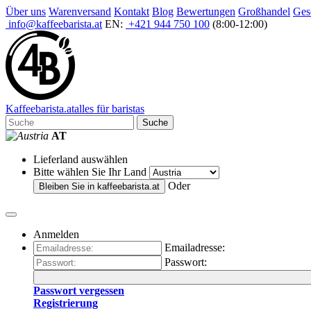
Über uns
Warenversand
Kontakt
Blog
Bewertungen
Großhandel
Ges
info@kaffeebarista.at
EN:
+421 944 750 100
(8:00-12:00)
Kaffee
barista
.at
alles für baristas
Suche
AT
Lieferland auswählen
Bitte wählen Sie Ihr Land
Oder
Bleiben Sie in
kaffeebarista.at
Anmelden
Emailadresse:
Passwort:
Passwort vergessen
Registrierung