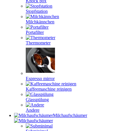
Knock box
Stopfstation
Milchkännchen
Portafilter
Thermometer
Espresso mirror
Kaffeemaschine reinigen
Glasspülung
Andere
Milchaufschäumer