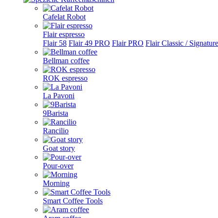
Cafelat Robot
Flair espresso
Flair 58
Flair 49 PRO
Flair PRO
Flair Classic / Signatur
Bellman coffee
ROK espresso
La Pavoni
9Barista
Rancilio
Goat story
Pour-over
Morning
Smart Coffee Tools