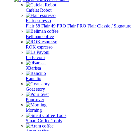
Cafelat Robot
Flair espresso
Flair 58
Flair 49 PRO
Flair PRO
Flair Classic / Signatur
Bellman coffee
ROK espresso
La Pavoni
9Barista
Rancilio
Goat story
Pour-over
Morning
Smart Coffee Tools