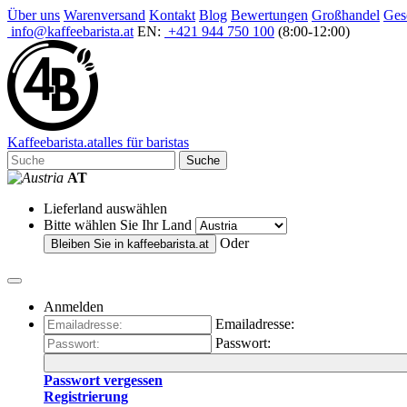
Über uns
Warenversand
Kontakt
Blog
Bewertungen
Großhandel
Ges
info@kaffeebarista.at
EN:
+421 944 750 100
(8:00-12:00)
Kaffee
barista
.at
alles für baristas
Suche
AT
Lieferland auswählen
Bitte wählen Sie Ihr Land
Oder
Bleiben Sie in
kaffeebarista.at
Anmelden
Emailadresse:
Passwort:
Passwort vergessen
Registrierung