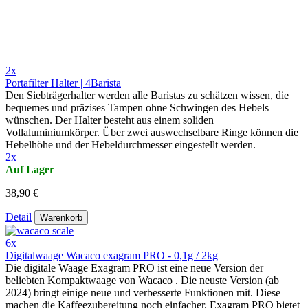
2x
Portafilter Halter | 4Barista
Den Siebträgerhalter werden alle Baristas zu schätzen wissen, die
bequemes und präzises Tampen ohne Schwingen des Hebels
wünschen. Der Halter besteht aus einem soliden
Vollaluminiumkörper. Über zwei auswechselbare Ringe können die
Hebelhöhe und der Hebeldurchmesser eingestellt werden.
2x
Auf Lager
38,90 €
Detail
Warenkorb
6x
Digitalwaage Wacaco exagram PRO - 0,1g / 2kg
Die digitale Waage Exagram PRO ist eine neue Version der
beliebten Kompaktwaage von Wacaco . Die neuste Version (ab
2024) bringt einige neue und verbesserte Funktionen mit. Diese
machen die Kaffeezubereitung noch einfacher. Exagram PRO bietet