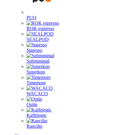
PUQ
ROK espresso
SEALPOD
Staresso
Subminimal
Superkop
Timemore
WACACO
Outin
Kaffelogic
Rancilio