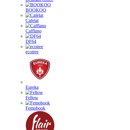
BOOKOO
Cafelat
Cafflano
DF64
ecotree
Eureka
Fellow
Femobook