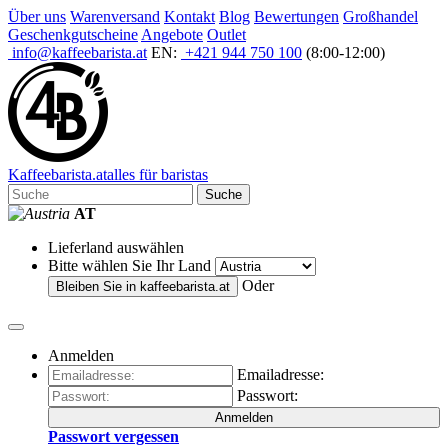
Über uns
Warenversand
Kontakt
Blog
Bewertungen
Großhandel
Geschenkgutscheine
Angebote
Outlet
info@kaffeebarista.at
EN:
+421 944 750 100
(8:00-12:00)
Kaffee
barista
.at
alles für baristas
Suche
AT
Lieferland auswählen
Bitte wählen Sie Ihr Land
Oder
Bleiben Sie in
kaffeebarista.at
Anmelden
Emailadresse:
Passwort:
Anmelden
Passwort vergessen