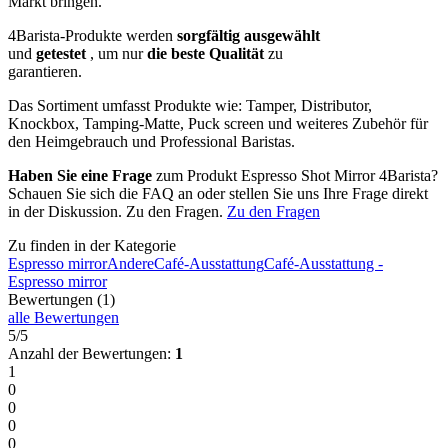
Markt bringen.
4Barista-Produkte werden
sorgfältig ausgewählt
und
getestet
, um nur
die beste Qualität
zu
garantieren.
Das Sortiment umfasst Produkte wie: Tamper, Distributor,
Knockbox, Tamping-Matte, Puck screen und weiteres Zubehör für
den Heimgebrauch und Professional Baristas.
Haben Sie eine Frage
zum Produkt Espresso Shot Mirror 4Barista?
Schauen Sie sich die FAQ an oder stellen Sie uns Ihre Frage direkt
in der Diskussion. Zu den Fragen.
Zu den Fragen
Zu finden in der Kategorie
Espresso mirror
Andere
Café-Ausstattung
Café-Ausstattung -
Espresso mirror
Bewertungen (1)
alle Bewertungen
5/5
Anzahl der Bewertungen:
1
1
0
0
0
0