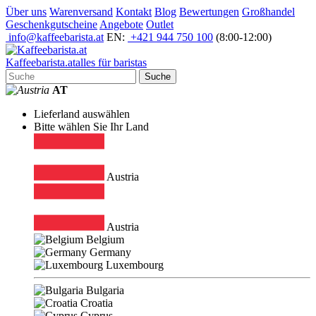
Über uns
Warenversand
Kontakt
Blog
Bewertungen
Großhandel
Geschenkgutscheine
Angebote
Outlet
info@kaffeebarista.at
EN:
+421 944 750 100
(8:00-12:00)
Kaffee
barista
.at
alles für baristas
Suche
AT
Lieferland auswählen
Bitte wählen Sie Ihr Land
Austria
Austria
Belgium
Germany
Luxembourg
Bulgaria
Croatia
Cyprus