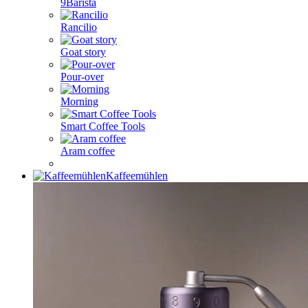
9Barista
Rancilio
Goat story
Pour-over
Morning
Smart Coffee Tools
Aram coffee
Kaffeemühlen