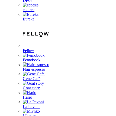
DF64
ecotree
Eureka
Fellow
Femobook
Flair espresso
Gene Café
Goat story
Hario
La Pavoni
Mlynko