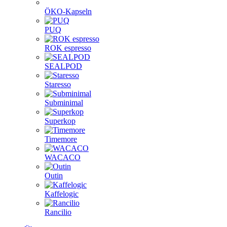
ÖKO-Kapseln
PUQ
ROK espresso
SEALPOD
Staresso
Subminimal
Superkop
Timemore
WACACO
Outin
Kaffelogic
Rancilio