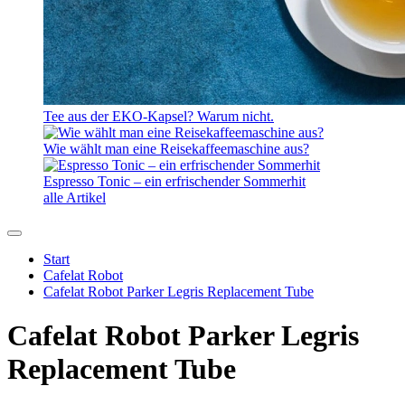
Tee aus der EKO-Kapsel? Warum nicht.
Wie wählt man eine Reisekaffeemaschine aus?
Espresso Tonic – ein erfrischender Sommerhit
alle Artikel
Start
Cafelat Robot
Cafelat Robot Parker Legris Replacement Tube
Cafelat Robot Parker Legris
Replacement Tube