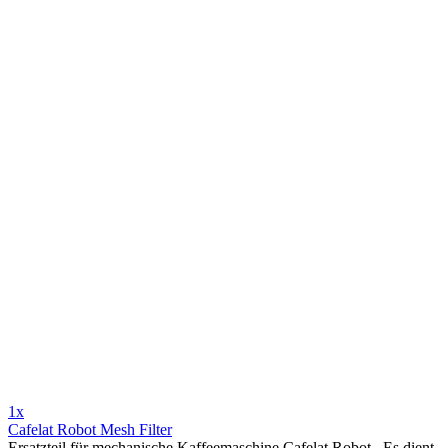
1x
Cafelat Robot Mesh Filter
Ersatzteil für mechanische Kaffeemaschine Cafelat Robot . Es dient