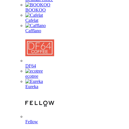
BOOKOO
Cafelat
Cafflano
DF64
ecotree
Eureka
Fellow