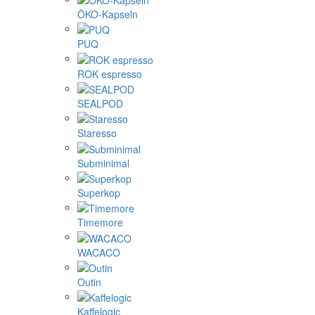
ÖKO-Kapseln
PUQ
ROK espresso
SEALPOD
Staresso
Subminimal
Superkop
Timemore
WACACO
Outin
Kaffelogic