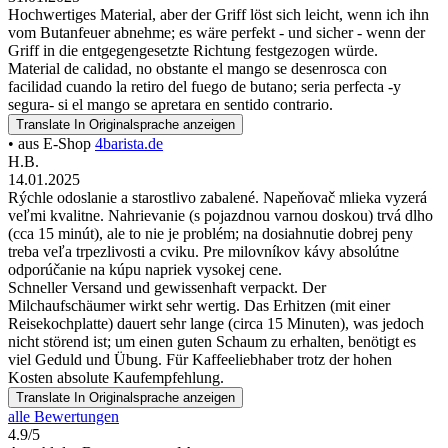
Hochwertiges Material, aber der Griff löst sich leicht, wenn ich ihn
vom Butanfeuer abnehme; es wäre perfekt - und sicher - wenn der
Griff in die entgegengesetzte Richtung festgezogen würde.
Material de calidad, no obstante el mango se desenrosca con
facilidad cuando la retiro del fuego de butano; seria perfecta -y
segura- si el mango se apretara en sentido contrario.
Translate
In Originalsprache anzeigen
• aus E-Shop
4barista.de
H.B.
14.01.2025
Rýchle odoslanie a starostlivo zabalené. Napeňovač mlieka vyzerá
veľmi kvalitne. Nahrievanie (s pojazdnou varnou doskou) trvá dlho
(cca 15 minút), ale to nie je problém; na dosiahnutie dobrej peny
treba veľa trpezlivosti a cviku. Pre milovníkov kávy absolútne
odporúčanie na kúpu napriek vysokej cene.
Schneller Versand und gewissenhaft verpackt. Der
Milchaufschäumer wirkt sehr wertig. Das Erhitzen (mit einer
Reisekochplatte) dauert sehr lange (circa 15 Minuten), was jedoch
nicht störend ist; um einen guten Schaum zu erhalten, benötigt es
viel Geduld und Übung. Für Kaffeeliebhaber trotz der hohen
Kosten absolute Kaufempfehlung.
Translate
In Originalsprache anzeigen
alle Bewertungen
4.9/5