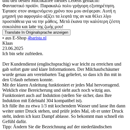
und den besten Milchkaffee meines Lebens gemacht!
Φανταστικό προϊόν. Παρακαλώ πολυ γρήγορη εξυπηρέτηση.
Έφτασε στον αναμενόμενο χρόνο που μου ανέφεραν. Αυτή η
μηχανή για αφρογαλο αξίζει τα λεφτά της αν και θέλει λίγο
προσπάθεια για να την μάθεις. Μετά έκανα την καλύτερη ζέστη
σοκολάτα και latte της ζωής μου!
Translate
In Originalsprache anzeigen
• aus E-Shop
4barista.nl
Klaas
23.06.2025
Ich bin sehr zufrieden.
Der Kundendienst (englischsprachig) war leicht zu erreichen und
gab sofort gute und klare Informationen. Der Milchaufschäumer
wurde genau am vereinbarten Tag geliefert, so dass ich ihn mit in
den Urlaub nehmen konnte.
Mit der klaren Anleitung funktioniert er jedes Mal hervorragend.
Wirklich eine Bereicherung und sieht auch noch witzig aus.
Funktioniert auch auf Induktion (stellen Sie sicher, dass Ihre
Induktion mit Edelstahl 304 kompatibel ist).
Ich fülle ihn zu etwa 1/3 mit kochendem Wasser und lasse ihn dann
weiter unter Druck stehen, und prüfe jedes Mal, ob er unter Druck
steht, indem ich kurz Dampf ablasse. So bekommt man schnell ein
Gefühl dafür.
Tipp: Ändern Sie die Bezeichnung auf der niederländischen