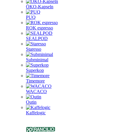
ÖKO-Kapseln
PUQ
ROK espresso
SEALPOD
Staresso
Subminimal
Superkop
Timemore
WACACO
Outin
Kaffelogic