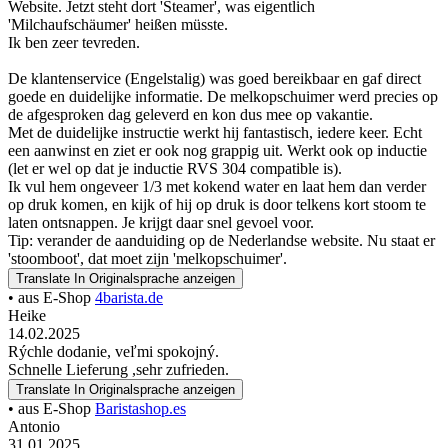
Website. Jetzt steht dort 'Steamer', was eigentlich
'Milchaufschäumer' heißen müsste.
Ik ben zeer tevreden.
De klantenservice (Engelstalig) was goed bereikbaar en gaf direct
goede en duidelijke informatie. De melkopschuimer werd precies op
de afgesproken dag geleverd en kon dus mee op vakantie.
Met de duidelijke instructie werkt hij fantastisch, iedere keer. Echt
een aanwinst en ziet er ook nog grappig uit. Werkt ook op inductie
(let er wel op dat je inductie RVS 304 compatible is).
Ik vul hem ongeveer 1/3 met kokend water en laat hem dan verder
op druk komen, en kijk of hij op druk is door telkens kort stoom te
laten ontsnappen. Je krijgt daar snel gevoel voor.
Tip: verander de aanduiding op de Nederlandse website. Nu staat er
'stoomboot', dat moet zijn 'melkopschuimer'.
Translate
In Originalsprache anzeigen
• aus E-Shop
4barista.de
Heike
14.02.2025
Rýchle dodanie, veľmi spokojný.
Schnelle Lieferung ,sehr zufrieden.
Translate
In Originalsprache anzeigen
• aus E-Shop
Baristashop.es
Antonio
31.01.2025