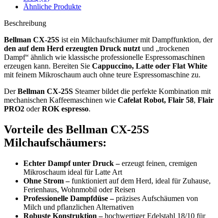
Ähnliche Produkte
Beschreibung
Bellman CX-25S
ist ein Milchaufschäumer mit Dampffunktion, der
den auf dem Herd erzeugten Druck nutzt
und „trockenen
Dampf“ ähnlich wie klassische professionelle Espressomaschinen
erzeugen kann. Bereiten Sie
Cappuccino, Latte oder Flat White
mit feinem Mikroschaum auch ohne teure Espressomaschine zu.
Der
Bellman CX-25S
Steamer bildet die perfekte Kombination mit
mechanischen Kaffeemaschinen wie
Cafelat Robot, Flair 58
,
Flair
PRO2
oder
ROK espresso
.
Vorteile des Bellman CX-25S
Milchaufschäumers:
Echter Dampf unter Druck –
erzeugt feinen, cremigen
Mikroschaum ideal für Latte Art
Ohne Strom –
funktioniert auf dem Herd, ideal für Zuhause,
Ferienhaus, Wohnmobil oder Reisen
Professionelle Dampfdüse –
präzises Aufschäumen von
Milch und pflanzlichen Alternativen
Robuste Konstruktion –
hochwertiger Edelstahl 18/10 für