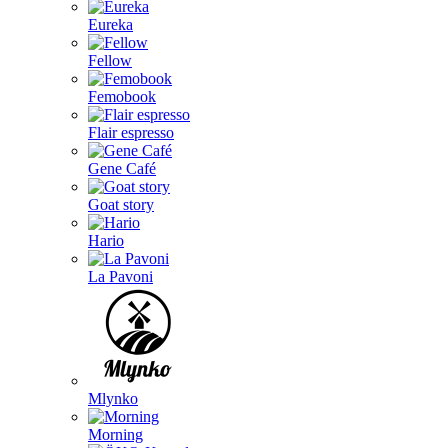
Eureka
Fellow
Femobook
Flair espresso
Gene Café
Goat story
Hario
La Pavoni
Mlynko
Morning