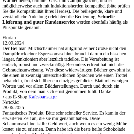
Wärmequellen, darunter Gas- und Campingkocher, und ist
möglicherweise auch mit Induktionsherden kompatibel (bitte prüfen
Sie die Kompatibilität Ihres Herdes). Die beiliegende, klare und
verständliche Anleitung erleichtert die Bedienung.
Schnelle
Lieferung und guter Kundenservice
werden ebenfalls häufig als
Pluspunkte genannt.
Florian
12.09.2024
Der Bellman-Milchschäumer hat aufgrund seiner Größe nicht den
Dampfdruck einer Espressomaschine, braucht darum ein bisschen
länger, funktioniert aber letztlich tadellos. Die Verarbeitung ist
einfach, robust und zweckmäßig. Besonders erfreut hat mich die
Gebrauchsanweisung. Wer diese widerwärtigen Bücher gewohnt ist,
die einen in zwanzig unterschiedlichen Sprachen wie einen Trottel
behandeln, freut sich über ein einziges gefaltetes Blatt mit wenigen
Worten und vor allem Bilddarstellungen. Durch und durch ein
Produkt, von dem man sich ernst genommen fühlt. Danke
• aus E-Shop
Kafesbarista.gr
Ναταλία
28.06.2025
Fantastisches Produkt. Bitte sehr schneller Service. Es kam in der
erwarteten Zeit an, die sie mir genannt haben. Diese
Schaummaschine ist ihr Geld wert, auch wenn es ein wenig Mühe
kostet, sie zu erlernen. Dann habe ich die beste heiße Schokolade