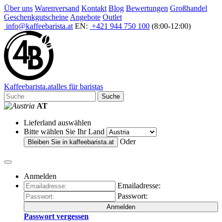
Über uns
Warenversand
Kontakt
Blog
Bewertungen
Großhandel
Geschenkgutscheine
Angebote
Outlet
info@kaffeebarista.at
EN:
+421 944 750 100
(8:00-12:00)
Kaffee
barista
.at
alles für baristas
Suche
AT
Lieferland auswählen
Bitte wählen Sie Ihr Land
Oder
Bleiben Sie in
kaffeebarista.at
Anmelden
Emailadresse:
Passwort:
Anmelden
Passwort vergessen