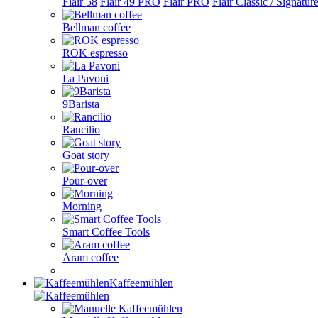
Flair 58
Flair 49 PRO
Flair PRO
Flair Classic / Signatur
Bellman coffee
ROK espresso
La Pavoni
9Barista
Rancilio
Goat story
Pour-over
Morning
Smart Coffee Tools
Aram coffee
Kaffeemühlen