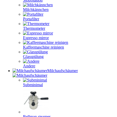
Stopfstation
Milchkännchen
Portafilter
Thermometer
Espresso mirror
Kaffeemaschine reinigen
Glasspülung
Andere
Milchaufschäumer
Subminimal
Bellman steamer