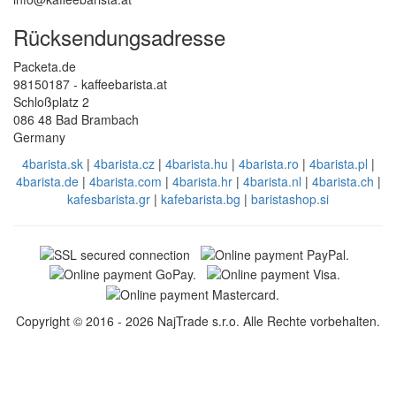
Rücksendungsadresse
Packeta.de
98150187 - kaffeebarista.at
Schloßplatz 2
086 48 Bad Brambach
Germany
4barista.sk
|
4barista.cz
|
4barista.hu
|
4barista.ro
|
4barista.pl
|
4barista.de
|
4barista.com
|
4barista.hr
|
4barista.nl
|
4barista.ch
|
kafesbarista.gr
|
kafebarista.bg
|
baristashop.si
Copyright © 2016 - 2026 NajTrade s.r.o. Alle Rechte vorbehalten.