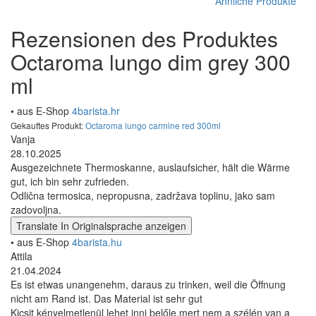
Ähnliche Produkte
Rezensionen des Produktes
Octaroma lungo dim grey 300
ml
• aus E-Shop
4barista.hr
Gekauftes Produkt:
Octaroma lungo carmine red 300ml
Vanja
28.10.2025
Ausgezeichnete Thermoskanne, auslaufsicher, hält die Wärme
gut, ich bin sehr zufrieden.
Odlična termosica, nepropusna, zadržava toplinu, jako sam
zadovoljna.
Translate
In Originalsprache anzeigen
• aus E-Shop
4barista.hu
Attila
21.04.2024
Es ist etwas unangenehm, daraus zu trinken, weil die Öffnung
nicht am Rand ist. Das Material ist sehr gut
Kicsit kényelmetlenül lehet inni belőle,mert nem a szélén van a