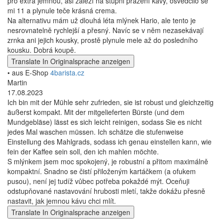
pro extra jemnou, asi záleží na stupni pražení kávy, osvědčilo se
mi 11 a plynule teče krásná crema.
Na alternativu mám už dlouhá léta mlýnek Hario, ale tento je
nesrovnatelně rychlejší a přesný. Navíc se v něm nezasekávají
zrnka ani jejich kousky, prostě plynule mele až do posledního
kousku. Dobrá koupě.
Translate
In Originalsprache anzeigen
• aus E-Shop
4barista.cz
Martin
17.08.2023
Ich bin mit der Mühle sehr zufrieden, sie ist robust und gleichzeitig
äußerst kompakt. Mit der mitgelieferten Bürste (und dem
Mundgebläse) lässt es sich leicht reinigen, sodass Sie es nicht
jedes Mal waschen müssen. Ich schätze die stufenweise
Einstellung des Mahlgrads, sodass ich genau einstellen kann, wie
fein der Kaffee sein soll, den ich mahlen möchte.
S mlýnkem jsem moc spokojený, je robustní a přitom maximálně
kompaktní. Snadno se čistí přiloženým kartáčkem (a ofukem
pusou), není jej tudíž vůbec potřeba pokaždé mýt. Oceňuji
odstupňované nastavování hrubosti mletí, takže dokážu přesně
nastavit, jak jemnou kávu chci mlít.
Translate
In Originalsprache anzeigen