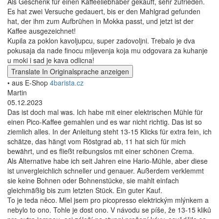
Als Geschenk für einen Kaffeeliebhaber gekauft, sehr zufrieden.
Es hat zwei Versuche gedauert, bis er den Mahlgrad gefunden
hat, der ihm zum Aufbrühen in Mokka passt, und jetzt ist der
Kaffee ausgezeichnet!
Kupila za poklon kavoljupcu, super zadovoljni. Trebalo je dva
pokusaja da nade finocu mljevenja koja mu odgovara za kuhanje
u moki i sad je kava odlicna!
Translate
In Originalsprache anzeigen
• aus E-Shop
4barista.cz
Martin
05.12.2023
Das ist doch mal was. Ich habe mit einer elektrischen Mühle für
einen Pico-Kaffee gemahlen und es war nicht richtig. Das ist so
ziemlich alles. In der Anleitung steht 13-15 Klicks für extra fein, ich
schätze, das hängt vom Röstgrad ab, 11 hat sich für mich
bewährt, und es fließt reibungslos mit einer schönen Crema.
Als Alternative habe ich seit Jahren eine Hario-Mühle, aber diese
ist unvergleichlich schneller und genauer. Außerdem verklemmt
sie keine Bohnen oder Bohnenstücke, sie mahlt einfach
gleichmäßig bis zum letzten Stück. Ein guter Kauf.
To je teda něco. Mlel jsem pro picopresso elektrickým mlýnkem a
nebylo to ono. Tohle je dost ono. V návodu se píše, že 13-15 kliků