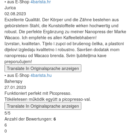
• aus E-Shop
4barista.hr
Jurica
02.08.2023
Exzellente Qualität. Der Körper und die Zähne bestehen aus
gebürstetem Stahl, die Kunststoffteile wirken hochwertig und
robust. Die perfekte Ergänzung zu meiner Nanopress der Marke
Wacaco. Ich empfehle es allen Kaffeeliebhabern!
Izvrstan, kvalitetan. Tijelo i zupci od brušenog čelika, a plasticni
dijelovi izgledaju kvalitetno i robustno. Savršen dodatak mom
nanopressu od Wacaco brenda. Svim ljubiteljima kave
preporučujem!
Translate
In Originalsprache anzeigen
• aus E-Shop
4barista.hu
Baherspy
27.01.2023
Funktioniert perfekt mit Picopresso.
Tökéletesen működik együtt a picopresso-val.
Translate
In Originalsprache anzeigen
5/5
Anzahl der Bewertungen:
6
6
0