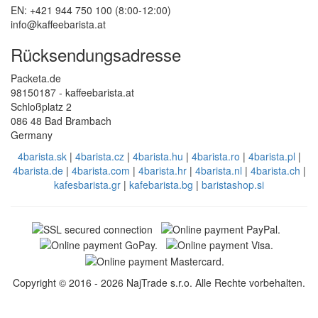
EN: +421 944 750 100 (8:00-12:00)
info@kaffeebarista.at
Rücksendungsadresse
Packeta.de
98150187 - kaffeebarista.at
Schloßplatz 2
086 48 Bad Brambach
Germany
4barista.sk
|
4barista.cz
|
4barista.hu
|
4barista.ro
|
4barista.pl
|
4barista.de
|
4barista.com
|
4barista.hr
|
4barista.nl
|
4barista.ch
|
kafesbarista.gr
|
kafebarista.bg
|
baristashop.si
Copyright © 2016 - 2026 NajTrade s.r.o. Alle Rechte vorbehalten.