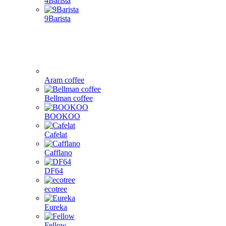
4Barista
9Barista
Aram coffee
Bellman coffee
BOOKOO
Cafelat
Cafflano
DF64
ecotree
Eureka
Fellow