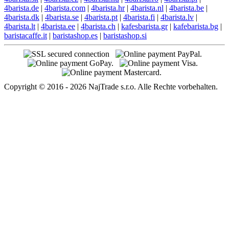
4barista.de
|
4barista.com
|
4barista.hr
|
4barista.nl
|
4barista.be
|
4barista.dk
|
4barista.se
|
4barista.pt
|
4barista.fi
|
4barista.lv
|
4barista.lt
|
4barista.ee
|
4barista.ch
|
kafesbarista.gr
|
kafebarista.bg
|
baristacaffe.it
|
baristashop.es
|
baristashop.si
Copyright © 2016 - 2026 NajTrade s.r.o. Alle Rechte vorbehalten.