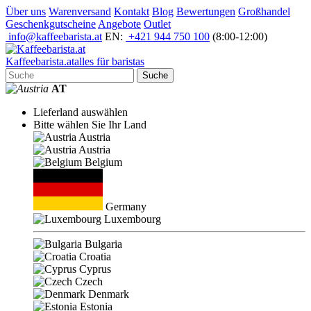
Über uns
Warenversand
Kontakt
Blog
Bewertungen
Großhandel
Geschenkgutscheine
Angebote
Outlet
info@kaffeebarista.at
EN:
+421 944 750 100
(8:00-12:00)
Kaffee
barista
.at
alles für baristas
Suche
AT
Lieferland auswählen
Bitte wählen Sie Ihr Land
Austria
Austria
Belgium
Germany
Luxembourg
Bulgaria
Croatia
Cyprus
Czech
Denmark
Estonia