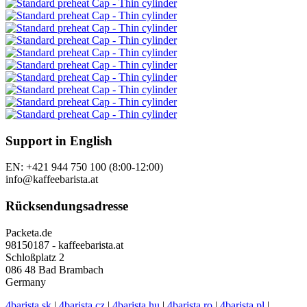
Support in English
EN: +421 944 750 100 (8:00-12:00)
info@kaffeebarista.at
Rücksendungsadresse
Packeta.de
98150187 - kaffeebarista.at
Schloßplatz 2
086 48 Bad Brambach
Germany
4barista.sk
|
4barista.cz
|
4barista.hu
|
4barista.ro
|
4barista.pl
|