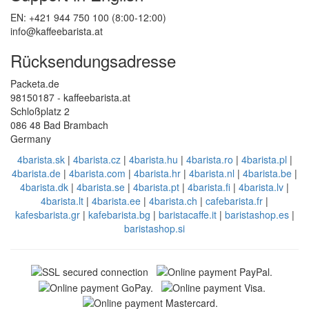
EN: +421 944 750 100 (8:00-12:00)
info@kaffeebarista.at
Rücksendungsadresse
Packeta.de
98150187 - kaffeebarista.at
Schloßplatz 2
086 48 Bad Brambach
Germany
4barista.sk
|
4barista.cz
|
4barista.hu
|
4barista.ro
|
4barista.pl
|
4barista.de
|
4barista.com
|
4barista.hr
|
4barista.nl
|
4barista.be
|
4barista.dk
|
4barista.se
|
4barista.pt
|
4barista.fi
|
4barista.lv
|
4barista.lt
|
4barista.ee
|
4barista.ch
|
cafebarista.fr
|
kafesbarista.gr
|
kafebarista.bg
|
baristacaffe.it
|
baristashop.es
|
baristashop.si