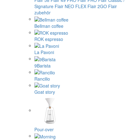
Flair 58
Flair 49 PRO
Flair PRO
Flair Classic /
Signature
Flair NEO FLEX
Flair 2GO
Flair
zubehör
Bellman coffee
ROK espresso
La Pavoni
9Barista
Rancilio
Goat story
Pour-over