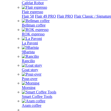
Cafelat Robot
Flair espresso
Flair 58
Flair 49 PRO
Flair PRO
Flair Classic / Signatur
Bellman coffee
ROK espresso
La Pavoni
9Barista
Rancilio
Goat story
Pour-over
Morning
Smart Coffee Tools
Aram coffee