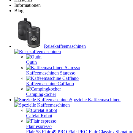
Informationen
Blog
Reisekaffeemaschinen
Outin
Kaffeemaschinen Staresso
Kaffeemaschine Cafflano
Campingkocher
Spezielle Kaffeemaschinen
Cafelat Robot
Flair espresso
Flair 58
Flair 49 PRO
Flair PRO
Flair Classic / Signatur