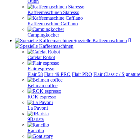
Outin
Kaffeemaschinen Staresso
Kaffeemaschine Cafflano
Campingkocher
Spezielle Kaffeemaschinen
Cafelat Robot
Flair espresso
Flair 58
Flair 49 PRO
Flair PRO
Flair Classic / Signatur
Bellman coffee
ROK espresso
La Pavoni
9Barista
Rancilio