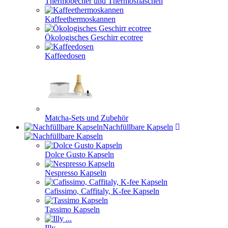
Thermobecher und Thermosflaschen
Kaffeethermoskannen
Ökologisches Geschirr ecotree
Kaffeedosen
Matcha-Sets und Zubehör
Nachfüllbare Kapseln
Dolce Gusto Kapseln
Nespresso Kapseln
Cafissimo, Caffitaly, K-fee Kapseln
Tassimo Kapseln
Illy ...