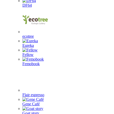
DF64
ecotree
Eureka
Fellow
Femobook
Flair espresso
Gene Café
Goat story