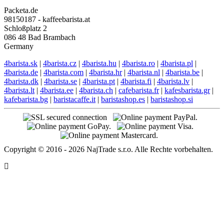
Packeta.de
98150187 - kaffeebarista.at
Schloßplatz 2
086 48 Bad Brambach
Germany
4barista.sk
|
4barista.cz
|
4barista.hu
|
4barista.ro
|
4barista.pl
|
4barista.de
|
4barista.com
|
4barista.hr
|
4barista.nl
|
4barista.be
|
4barista.dk
|
4barista.se
|
4barista.pt
|
4barista.fi
|
4barista.lv
|
4barista.lt
|
4barista.ee
|
4barista.ch
|
cafebarista.fr
|
kafesbarista.gr
|
kafebarista.bg
|
baristacaffe.it
|
baristashop.es
|
baristashop.si
Copyright © 2016 - 2026 NajTrade s.r.o. Alle Rechte vorbehalten.