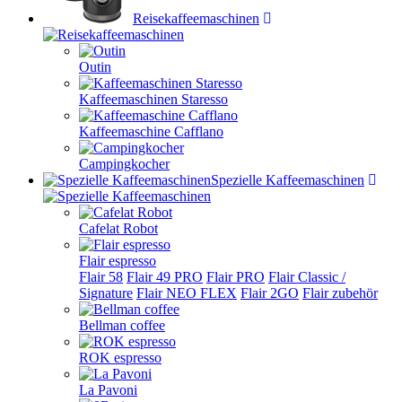
Reisekaffeemaschinen
Outin
Kaffeemaschinen Staresso
Kaffeemaschine Cafflano
Campingkocher
Spezielle Kaffeemaschinen
Cafelat Robot
Flair espresso
Flair 58
Flair 49 PRO
Flair PRO
Flair Classic /
Signature
Flair NEO FLEX
Flair 2GO
Flair zubehör
Bellman coffee
ROK espresso
La Pavoni