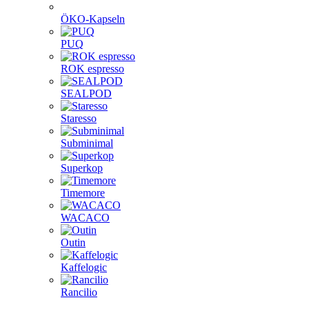
ÖKO-Kapseln
PUQ
ROK espresso
SEALPOD
Staresso
Subminimal
Superkop
Timemore
WACACO
Outin
Kaffelogic
Rancilio