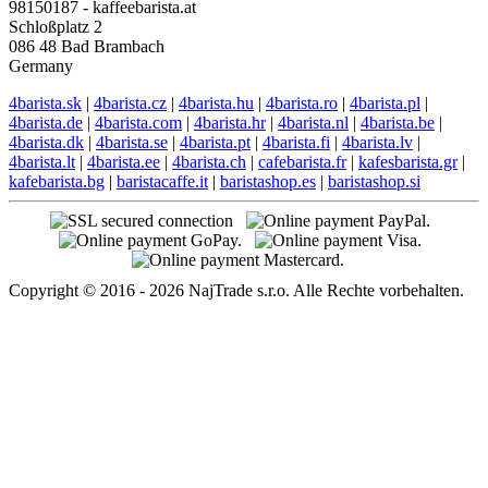
98150187 - kaffeebarista.at
Schloßplatz 2
086 48 Bad Brambach
Germany
4barista.sk
|
4barista.cz
|
4barista.hu
|
4barista.ro
|
4barista.pl
|
4barista.de
|
4barista.com
|
4barista.hr
|
4barista.nl
|
4barista.be
|
4barista.dk
|
4barista.se
|
4barista.pt
|
4barista.fi
|
4barista.lv
|
4barista.lt
|
4barista.ee
|
4barista.ch
|
cafebarista.fr
|
kafesbarista.gr
|
kafebarista.bg
|
baristacaffe.it
|
baristashop.es
|
baristashop.si
Copyright © 2016 - 2026 NajTrade s.r.o. Alle Rechte vorbehalten.