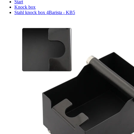
Start
Knock box
Stahl knock box 4Barista - KB5