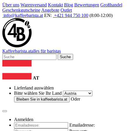
Über uns
Warenversand
Kontakt
Blog
Bewertungen
Großhandel
Geschenkgutscheine
Angebote
Outlet
info@kaffeebarista.at
EN:
+421 944 750 100
(8:00-12:00)
Kaffee
barista
.at
alles für baristas
Suche
AT
Lieferland auswählen
Bitte wählen Sie Ihr Land
Oder
Bleiben Sie in
kaffeebarista.at
Anmelden
Emailadresse: