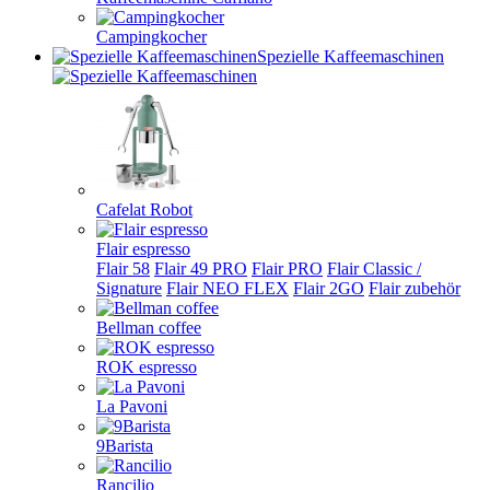
Campingkocher
Spezielle Kaffeemaschinen
Cafelat Robot
Flair espresso
Flair 58
Flair 49 PRO
Flair PRO
Flair Classic /
Signature
Flair NEO FLEX
Flair 2GO
Flair zubehör
Bellman coffee
ROK espresso
La Pavoni
9Barista
Rancilio