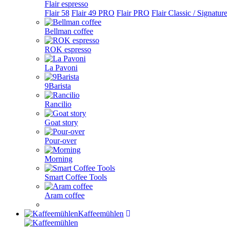
Flair espresso
Flair 58
Flair 49 PRO
Flair PRO
Flair Classic / Signatur
Bellman coffee
ROK espresso
La Pavoni
9Barista
Rancilio
Goat story
Pour-over
Morning
Smart Coffee Tools
Aram coffee
Kaffeemühlen