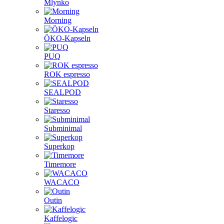
Mlynko
Morning
ÖKO-Kapseln
PUQ
ROK espresso
SEALPOD
Staresso
Subminimal
Superkop
Timemore
WACACO
Outin
Kaffelogic