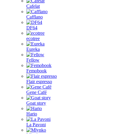
Cafelat
Cafflano
DF64
ecotree
Eureka
Fellow
Femobook
Flair espresso
Gene Café
Goat story
Hario
La Pavoni