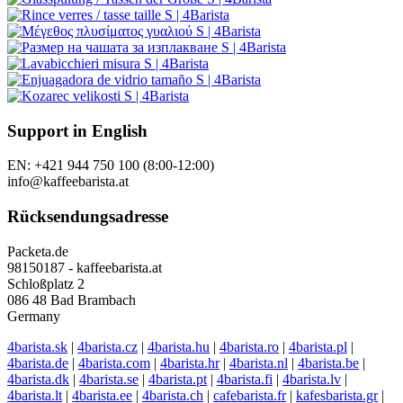
Support in English
EN: +421 944 750 100 (8:00-12:00)
info@kaffeebarista.at
Rücksendungsadresse
Packeta.de
98150187 - kaffeebarista.at
Schloßplatz 2
086 48 Bad Brambach
Germany
4barista.sk
|
4barista.cz
|
4barista.hu
|
4barista.ro
|
4barista.pl
|
4barista.de
|
4barista.com
|
4barista.hr
|
4barista.nl
|
4barista.be
|
4barista.dk
|
4barista.se
|
4barista.pt
|
4barista.fi
|
4barista.lv
|
4barista.lt
|
4barista.ee
|
4barista.ch
|
cafebarista.fr
|
kafesbarista.gr
|