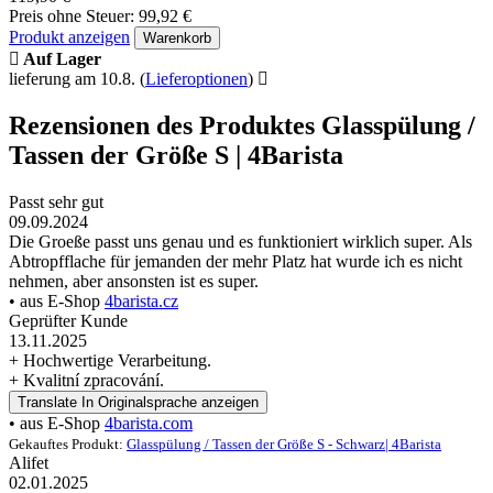
Preis ohne Steuer: 99,92 €
Produkt anzeigen
Warenkorb
Auf Lager
lieferung am 10.8.
(
Lieferoptionen
)
Rezensionen des Produktes Glasspülung /
Tassen der Größe S | 4Barista
Passt sehr gut
09.09.2024
Die Groeße passt uns genau und es funktioniert wirklich super. Als
Abtropfflache für jemanden der mehr Platz hat wurde ich es nicht
nehmen, aber ansonsten ist es super.
• aus E-Shop
4barista.cz
Geprüfter Kunde
13.11.2025
+ Hochwertige Verarbeitung.
+ Kvalitní zpracování.
Translate
In Originalsprache anzeigen
• aus E-Shop
4barista.com
Gekauftes Produkt:
Glasspülung / Tassen der Größe S - Schwarz| 4Barista
Alifet
02.01.2025