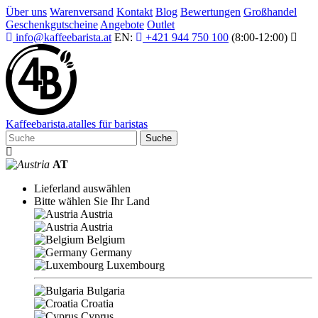
Über uns
Warenversand
Kontakt
Blog
Bewertungen
Großhandel
Geschenkgutscheine
Angebote
Outlet
info@kaffeebarista.at
EN:
+421 944 750 100
(8:00-12:00)
Kaffee
barista
.at
alles für baristas
Suche
AT
Lieferland auswählen
Bitte wählen Sie Ihr Land
Austria
Austria
Belgium
Germany
Luxembourg
Bulgaria
Croatia
Cyprus