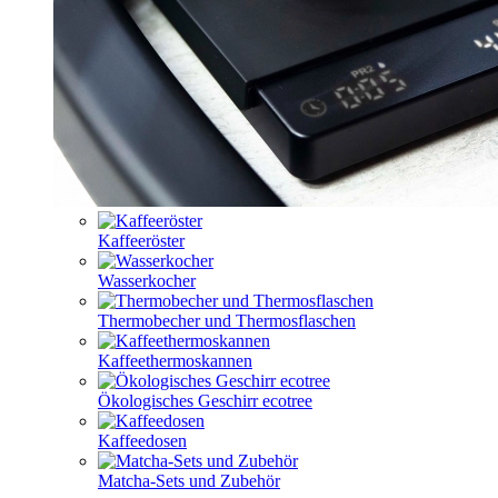
Kaffeeröster
Wasserkocher
Thermobecher und Thermosflaschen
Kaffeethermoskannen
Ökologisches Geschirr ecotree
Kaffeedosen
Matcha-Sets und Zubehör