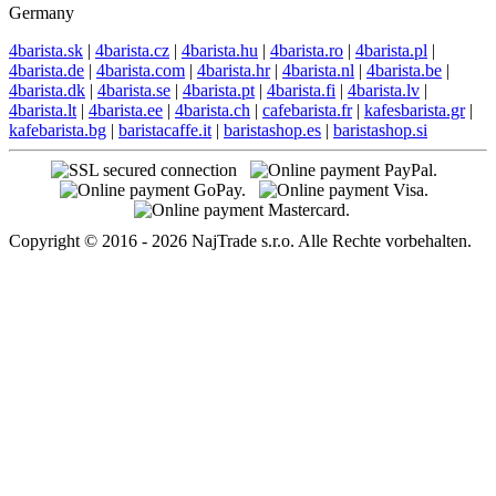
Germany
4barista.sk
|
4barista.cz
|
4barista.hu
|
4barista.ro
|
4barista.pl
|
4barista.de
|
4barista.com
|
4barista.hr
|
4barista.nl
|
4barista.be
|
4barista.dk
|
4barista.se
|
4barista.pt
|
4barista.fi
|
4barista.lv
|
4barista.lt
|
4barista.ee
|
4barista.ch
|
cafebarista.fr
|
kafesbarista.gr
|
kafebarista.bg
|
baristacaffe.it
|
baristashop.es
|
baristashop.si
Copyright © 2016 - 2026 NajTrade s.r.o. Alle Rechte vorbehalten.