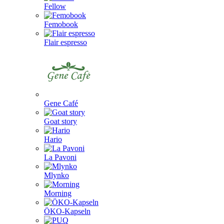
Fellow
Femobook
Flair espresso
Gene Café
Goat story
Hario
La Pavoni
Mlynko
Morning
ÖKO-Kapseln