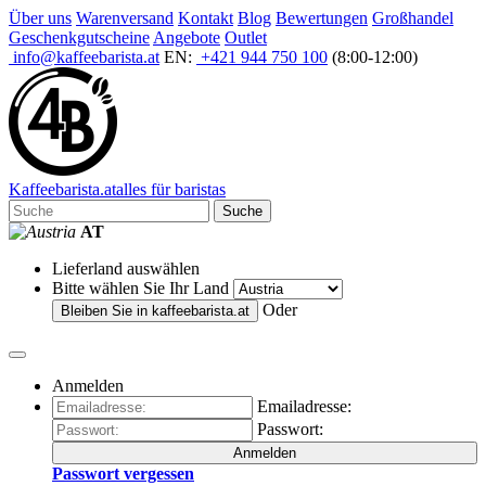
Über uns
Warenversand
Kontakt
Blog
Bewertungen
Großhandel
Geschenkgutscheine
Angebote
Outlet
info@kaffeebarista.at
EN:
+421 944 750 100
(8:00-12:00)
Kaffee
barista
.at
alles für baristas
Suche
AT
Lieferland auswählen
Bitte wählen Sie Ihr Land
Oder
Bleiben Sie in
kaffeebarista.at
Anmelden
Emailadresse:
Passwort:
Anmelden
Passwort vergessen