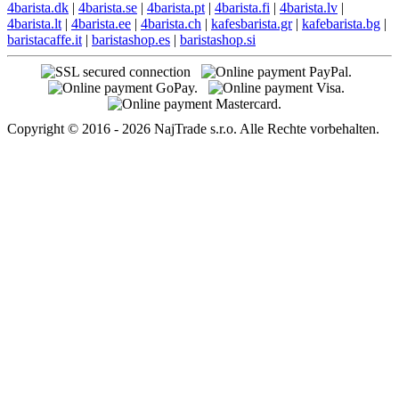
4barista.dk
|
4barista.se
|
4barista.pt
|
4barista.fi
|
4barista.lv
|
4barista.lt
|
4barista.ee
|
4barista.ch
|
kafesbarista.gr
|
kafebarista.bg
|
baristacaffe.it
|
baristashop.es
|
baristashop.si
Copyright © 2016 - 2026 NajTrade s.r.o. Alle Rechte vorbehalten.