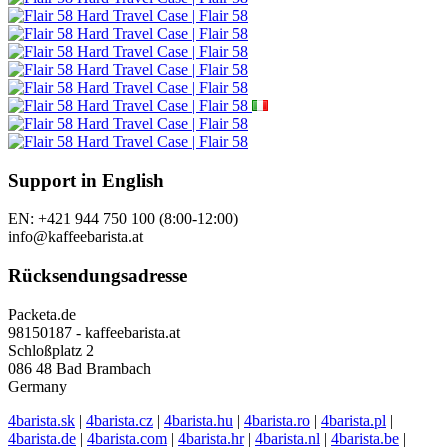
Support in English
EN: +421 944 750 100 (8:00-12:00)
info@kaffeebarista.at
Rücksendungsadresse
Packeta.de
98150187 - kaffeebarista.at
Schloßplatz 2
086 48 Bad Brambach
Germany
4barista.sk
|
4barista.cz
|
4barista.hu
|
4barista.ro
|
4barista.pl
|
4barista.de
|
4barista.com
|
4barista.hr
|
4barista.nl
|
4barista.be
|