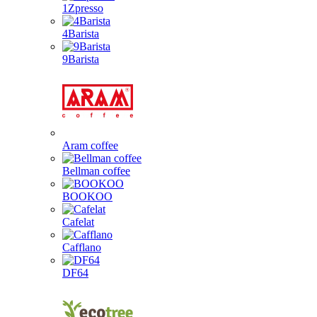
1Zpresso
4Barista
9Barista
Aram coffee
Bellman coffee
BOOKOO
Cafelat
Cafflano
DF64