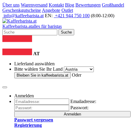
Über uns
Warenversand
Kontakt
Blog
Bewertungen
Großhandel
Geschenkgutscheine
Angebote
Outlet
info@kaffeebarista.at
EN:
+421 944 750 100
(8:00-12:00)
Kaffee
barista
.at
alles für baristas
Suche
AT
Lieferland auswählen
Bitte wählen Sie Ihr Land
Oder
Bleiben Sie in
kaffeebarista.at
Anmelden
Emailadresse:
Passwort:
Anmelden
Passwort vergessen
Registrierung