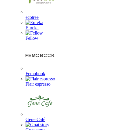
ecotree
Eureka
Fellow
Femobook
Flair espresso
Gene Café
Goat story