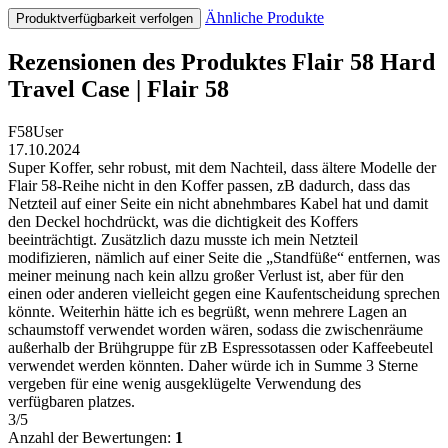
Ähnliche Produkte
Produktverfügbarkeit verfolgen
Rezensionen des Produktes Flair 58 Hard
Travel Case | Flair 58
F58User
17.10.2024
Super Koffer, sehr robust, mit dem Nachteil, dass ältere Modelle der
Flair 58-Reihe nicht in den Koffer passen, zB dadurch, dass das
Netzteil auf einer Seite ein nicht abnehmbares Kabel hat und damit
den Deckel hochdrückt, was die dichtigkeit des Koffers
beeinträchtigt. Zusätzlich dazu musste ich mein Netzteil
modifizieren, nämlich auf einer Seite die „Standfüße“ entfernen, was
meiner meinung nach kein allzu großer Verlust ist, aber für den
einen oder anderen vielleicht gegen eine Kaufentscheidung sprechen
könnte. Weiterhin hätte ich es begrüßt, wenn mehrere Lagen an
schaumstoff verwendet worden wären, sodass die zwischenräume
außerhalb der Brühgruppe für zB Espressotassen oder Kaffeebeutel
verwendet werden könnten. Daher würde ich in Summe 3 Sterne
vergeben für eine wenig ausgeklügelte Verwendung des
verfügbaren platzes.
3/5
Anzahl der Bewertungen:
1