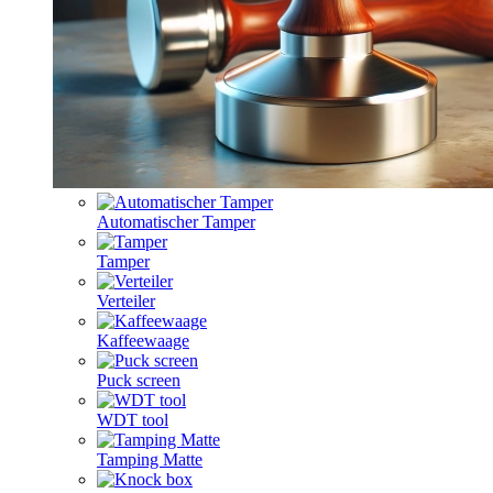
Automatischer Tamper
Tamper
Verteiler
Kaffeewaage
Puck screen
WDT tool
Tamping Matte