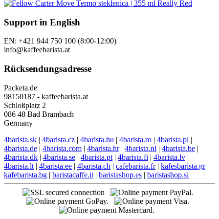
Support in English
EN: +421 944 750 100 (8:00-12:00)
info@kaffeebarista.at
Rücksendungsadresse
Packeta.de
98150187 - kaffeebarista.at
Schloßplatz 2
086 48 Bad Brambach
Germany
4barista.sk
|
4barista.cz
|
4barista.hu
|
4barista.ro
|
4barista.pl
|
4barista.de
|
4barista.com
|
4barista.hr
|
4barista.nl
|
4barista.be
|
4barista.dk
|
4barista.se
|
4barista.pt
|
4barista.fi
|
4barista.lv
|
4barista.lt
|
4barista.ee
|
4barista.ch
|
cafebarista.fr
|
kafesbarista.gr
|
kafebarista.bg
|
baristacaffe.it
|
baristashop.es
|
baristashop.si