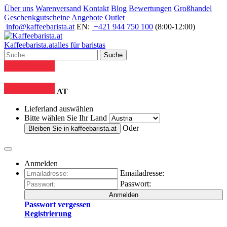
Über uns
Warenversand
Kontakt
Blog
Bewertungen
Großhandel
Geschenkgutscheine
Angebote
Outlet
info@kaffeebarista.at
EN:
+421 944 750 100
(8:00-12:00)
Kaffee
barista
.at
alles für baristas
Suche
AT
Lieferland auswählen
Bitte wählen Sie Ihr Land
Oder
Bleiben Sie in
kaffeebarista.at
Anmelden
Emailadresse:
Passwort:
Anmelden
Passwort vergessen
Registrierung