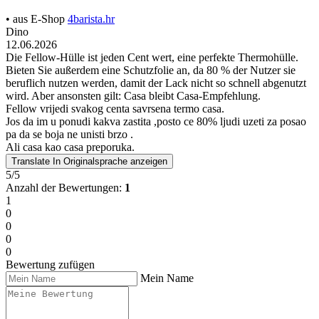
• aus E-Shop
4barista.hr
Dino
12.06.2026
Die Fellow-Hülle ist jeden Cent wert, eine perfekte Thermohülle.
Bieten Sie außerdem eine Schutzfolie an, da 80 % der Nutzer sie
beruflich nutzen werden, damit der Lack nicht so schnell abgenutzt
wird. Aber ansonsten gilt: Casa bleibt Casa-Empfehlung.
Fellow vrijedi svakog centa savrsena termo casa.
Jos da im u ponudi kakva zastita ,posto ce 80% ljudi uzeti za posao
pa da se boja ne unisti brzo .
Ali casa kao casa preporuka.
Translate
In Originalsprache anzeigen
5/5
Anzahl der Bewertungen:
1
1
0
0
0
0
Bewertung zufügen
Mein Name