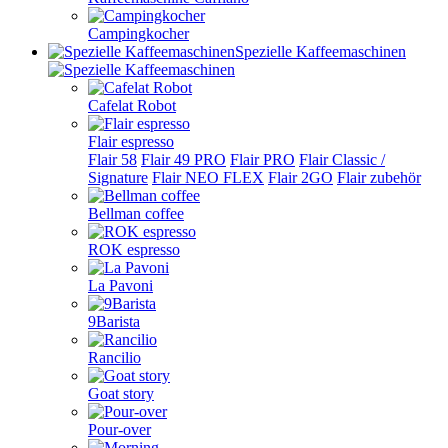
Campingkocher
Spezielle Kaffeemaschinen
Cafelat Robot
Flair espresso
Flair 58
Flair 49 PRO
Flair PRO
Flair Classic /
Signature
Flair NEO FLEX
Flair 2GO
Flair zubehör
Bellman coffee
ROK espresso
La Pavoni
9Barista
Rancilio
Goat story
Pour-over