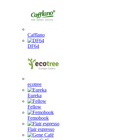
Cafflano
DF64
ecotree
Eureka
Fellow
Femobook
Flair espresso