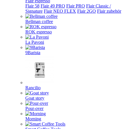
Flair espresso
Flair 58
Flair 49 PRO
Flair PRO
Flair Classic /
Signature
Flair NEO FLEX
Flair 2GO
Flair zubehör
Bellman coffee
ROK espresso
La Pavoni
9Barista
Rancilio
Goat story
Pour-over
Morning