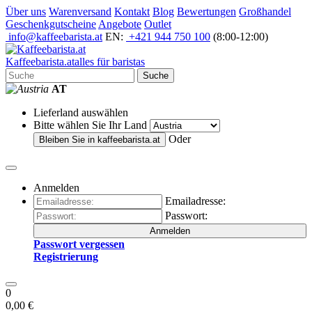
Über uns
Warenversand
Kontakt
Blog
Bewertungen
Großhandel
Geschenkgutscheine
Angebote
Outlet
info@kaffeebarista.at
EN:
+421 944 750 100
(8:00-12:00)
Kaffee
barista
.at
alles für baristas
Suche
AT
Lieferland auswählen
Bitte wählen Sie Ihr Land
Oder
Bleiben Sie in
kaffeebarista.at
Anmelden
Emailadresse:
Passwort:
Anmelden
Passwort vergessen
Registrierung
0
0,00 €