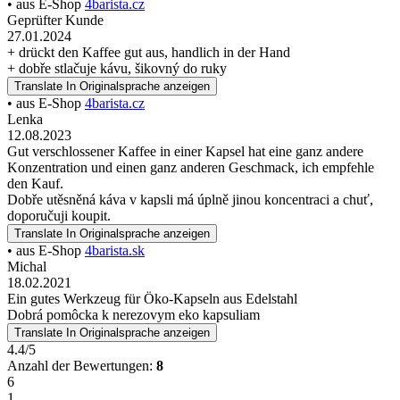
• aus E-Shop
4barista.cz
Geprüfter Kunde
27.01.2024
+ drückt den Kaffee gut aus, handlich in der Hand
+ dobře stlačuje kávu, šikovný do ruky
Translate
In Originalsprache anzeigen
• aus E-Shop
4barista.cz
Lenka
12.08.2023
Gut verschlossener Kaffee in einer Kapsel hat eine ganz andere
Konzentration und einen ganz anderen Geschmack, ich empfehle
den Kauf.
Dobře utěsněná káva v kapsli má úplně jinou koncentraci a chuť,
doporučuji koupit.
Translate
In Originalsprache anzeigen
• aus E-Shop
4barista.sk
Michal
18.02.2021
Ein gutes Werkzeug für Öko-Kapseln aus Edelstahl
Dobrá pomôcka k nerezovym eko kapsuliam
Translate
In Originalsprache anzeigen
4.4/5
Anzahl der Bewertungen:
8
6
1