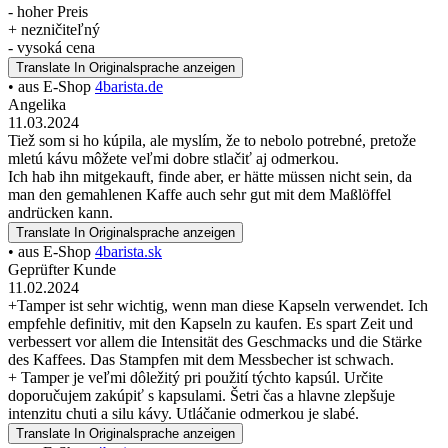
- hoher Preis
+ nezničiteľný
- vysoká cena
Translate
In Originalsprache anzeigen
• aus E-Shop
4barista.de
Angelika
11.03.2024
Tiež som si ho kúpila, ale myslím, že to nebolo potrebné, pretože
mletú kávu môžete veľmi dobre stlačiť aj odmerkou.
Ich hab ihn mitgekauft, finde aber, er hätte müssen nicht sein, da
man den gemahlenen Kaffe auch sehr gut mit dem Maßlöffel
andrücken kann.
Translate
In Originalsprache anzeigen
• aus E-Shop
4barista.sk
Geprüfter Kunde
11.02.2024
+Tamper ist sehr wichtig, wenn man diese Kapseln verwendet. Ich
empfehle definitiv, mit den Kapseln zu kaufen. Es spart Zeit und
verbessert vor allem die Intensität des Geschmacks und die Stärke
des Kaffees. Das Stampfen mit dem Messbecher ist schwach.
+ Tamper je veľmi dôležitý pri použití týchto kapsúl. Určite
doporučujem zakúpiť s kapsulami. Šetri čas a hlavne zlepšuje
intenzitu chuti a silu kávy. Utláčanie odmerkou je slabé.
Translate
In Originalsprache anzeigen