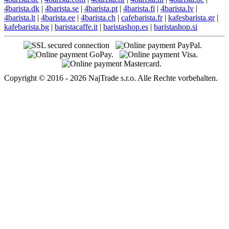
4barista.dk
|
4barista.se
|
4barista.pt
|
4barista.fi
|
4barista.lv
|
4barista.lt
|
4barista.ee
|
4barista.ch
|
cafebarista.fr
|
kafesbarista.gr
|
kafebarista.bg
|
baristacaffe.it
|
baristashop.es
|
baristashop.si
Copyright © 2016 - 2026 NajTrade s.r.o. Alle Rechte vorbehalten.