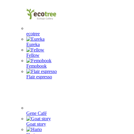
ecotree
Eureka
Fellow
Femobook
Flair espresso
Gene Café
Goat story