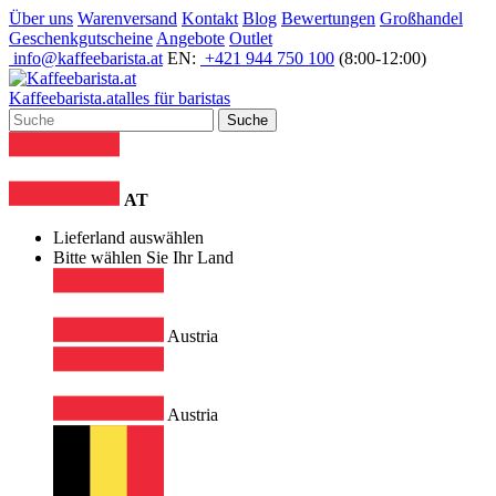
Über uns
Warenversand
Kontakt
Blog
Bewertungen
Großhandel
Geschenkgutscheine
Angebote
Outlet
info@kaffeebarista.at
EN:
+421 944 750 100
(8:00-12:00)
Kaffee
barista
.at
alles für baristas
Suche
AT
Lieferland auswählen
Bitte wählen Sie Ihr Land
Austria
Austria