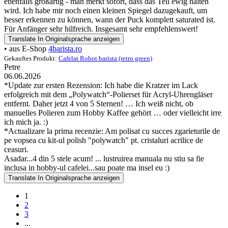
ebenfalls großartig - man merkt sofort, dass das Teil ewig halten
wird. Ich habe mir noch einen kleinen Spiegel dazugekauft, um
besser erkennen zu können, wann der Puck komplett saturated ist.
Für Anfänger sehr hilfreich. Insgesamt sehr empfehlenswert!
Translate
In Originalsprache anzeigen
• aus E-Shop
4barista.ro
Gekauftes Produkt:
Cafelat Robot barista (retro green)
Petre
06.06.2026
*Update zur ersten Rezension: Ich habe die Kratzer im Lack
erfolgreich mit dem „Polywatch“-Polierset für Acryl-Uhrengläser
entfernt. Daher jetzt 4 von 5 Sternen! … Ich weiß nicht, ob
manuelles Polieren zum Hobby Kaffee gehört … oder vielleicht irre
ich mich ja. :)
*Actualizare la prima recenzie: Am polisat cu succes zgarieturile de
pe vopsea cu kit-ul polish "polywatch" pt. cristaluri acrilice de
ceasuri.
Asadar...4 din 5 stele acum! ... lustruirea manuala nu stiu sa fie
inclusa in hobby-ul cafelei...sau poate ma insel eu :)
Translate
In Originalsprache anzeigen
1
2
3
...