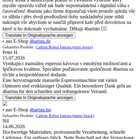
myslíte opravdu vážně tak bude nepostradatelná i digitální váha s
časovačem! 4baristu jako firmu doporučuji všem protože splnila vše
co slíbila i přes dvojí prodloužení doby naskladnění jsme stihli
nakoupit vše abychom se naučili připravit kafe před dovolenou na
které si ho dokonale vychutnáme. Děkuji 4baristo 👍🏼
Translate
In Originalsprache anzeigen
• aus E-Shop
4barista.de
Gekauftes Produkt:
Cafelat Robot barista (retro green)
Peter H.
15.07.2026
Vynikajúci manuálny espresso kávovar s mnohými možnosťami a
špičkovou kvalitou. Špeciálne poďakovanie spoločnosti 4barista za
rýchle a bezproblémové dodanie.
Eine hervorragende manuelle Espressomaschine mit vielen
Optionen und erstklassiger Qualität. Ein besonderer Dank geht an
4barista für den schnellen und reibungslosen Versand.
Translate
In Originalsprache anzeigen
• aus E-Shop
4barista.hu
Gekauftes Produkt:
Cafelat Robot barista (matte black)
Nil
14.06.2026
Hochwertige Materialien, professionelle Verarbeitung, schnelle
Lieferung. Ein zeitloses Stück. Nette Botschaft auf der Verpackung.