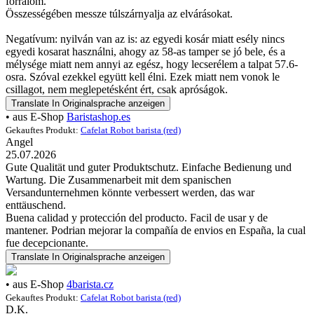
forralom.
Összességében messze túlszárnyalja az elvárásokat.
Negatívum: nyilván van az is: az egyedi kosár miatt esély nincs
egyedi kosarat használni, ahogy az 58-as tamper se jó bele, és a
mélysége miatt nem annyi az egész, hogy lecserélem a talpat 57.6-
osra. Szóval ezekkel együtt kell élni. Ezek miatt nem vonok le
csillagot, nem meglepetésként ért, csak apróságok.
Translate
In Originalsprache anzeigen
• aus E-Shop
Baristashop.es
Gekauftes Produkt:
Cafelat Robot barista (red)
Angel
25.07.2026
Gute Qualität und guter Produktschutz. Einfache Bedienung und
Wartung. Die Zusammenarbeit mit dem spanischen
Versandunternehmen könnte verbessert werden, das war
enttäuschend.
Buena calidad y protección del producto. Facil de usar y de
mantener. Podrian mejorar la compañía de envios en España, la cual
fue decepcionante.
Translate
In Originalsprache anzeigen
• aus E-Shop
4barista.cz
Gekauftes Produkt:
Cafelat Robot barista (red)
D.K.