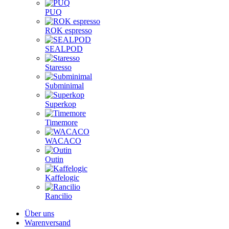
PUQ
ROK espresso
SEALPOD
Staresso
Subminimal
Superkop
Timemore
WACACO
Outin
Kaffelogic
Rancilio
Über uns
Warenversand