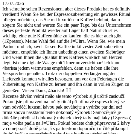
17.07.2026
Ich schreibe selten Rezensionen, aber dieses Produkt hat es definitiv
verdient! Wenn Sie bei der Espressozubereitung ein gewisses Ritual
pflegen möchten, das Sie mit luxuriösem Kaffee belohnt, dann
zögern Sie nicht und warten Sie ein paar Tage, bis das Unternehmen
dieses perfekte Produkt wieder auf Lager hat! Natürlich ist es
wichtig, eine gute Kaffeemühle zu kaufen, die es hier auch gibt
(1Zpresso). Meine Wahl fiel auf die J=Ultra. Wenn Sie, wie mein
Partner und ich, zwei Tassen Kaffee in kürzester Zeit zubereiten
möchten, empfehle ich Ihnen unbedingt einen zweiten Siebträger.
Und wenn Ihnen die Qualität Ihres Kaffees wirklich am Herzen
liegt, ist eine digitale Waage mit Timer unverzichtbar! Ich kann
4barista jedem wärmstens empfehlen, denn sie haben alle ihre
Versprechen gehalten. Trotz der doppelten Verlängerung der
Lieferzeit konnten wir alles besorgen, um vor den Feiertagen die
Zubereitung von Kaffee zu lernen und ihn dann in vollen Zügen zu
genießen. Vielen Dank, 4barista! 👍🏼
Recenze dávám velmi málo ale tento výrobek si jí určitě zaslouží!
Pokud jste připraveni na určitý rituál při přípravě espresa který se
vám odvděčí luxusní kávou pak neváhejte a vydržte pár dní než
firma znovu naskladní tento dokonalý výrobek! Samozřejmě je
důležité pořídit si i dokonalý mlýnek který tady mají taky (1Zpresso)
moje volba padla na J=Ultra. Pokud budete chtít připravovat 2 kávy
v co nejkratší době jako já s partnerkou doporučuji určitě přikoupit
druhý košík a samozřejmě pokud to s kvalitou výsledné kávy