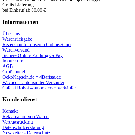
Gratis Lieferung
bei Einkauf ab 80,00 €
Informationen
Über uns
Warenrückgabe
Rezension für unseren Online-Shop
Warenversand
Sichere Online-Zahlung GoPay
Impressum
AGB
Großhandel
OekoKapseln.de = 4Barista.de
Wacaco – autorisierter Verkäufer
Cafelat Robot – autorisierter Verkäufer
Kundendienst
Kontakt
Reklamation von Waren
Vertragsrücktritt
Datenschutzerklärung
Newsletter - Datenschutz