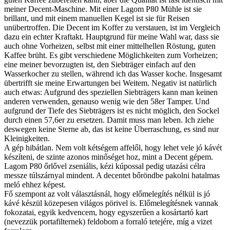
meiner Decent-Maschine. Mit einer Lagom P80 Mühle ist sie
brillant, und mit einem manuellen Kegel ist sie für Reisen
unübertroffen. Die Decent im Koffer zu verstauen, ist im Vergleich
dazu ein echter Kraftakt. Hauptgrund für meine Wahl war, dass sie
auch ohne Vorheizen, selbst mit einer mittelhellen Röstung, guten
Kaffee brüht. Es gibt verschiedene Möglichkeiten zum Vorheizen;
eine meiner bevorzugten ist, den Siebträger einfach auf den
Wasserkocher zu stellen, während ich das Wasser koche. Insgesamt
übertrifft sie meine Erwartungen bei Weitem. Negativ ist natürlich
auch etwas: Aufgrund des speziellen Siebträgers kann man keinen
anderen verwenden, genauso wenig wie den 58er Tamper. Und
aufgrund der Tiefe des Siebträgers ist es nicht möglich, den Sockel
durch einen 57,6er zu ersetzen. Damit muss man leben. Ich ziehe
deswegen keine Sterne ab, das ist keine Überraschung, es sind nur
Kleinigkeiten.
A gép hibátlan. Nem volt kétségem affelől, hogy lehet vele jó kávét
készíteni, de szinte azonos minőséget hoz, mint a Decent gépem.
Lagom P80 őrlővel zseniális, kézi kúpossal pedig utazási célra
messze túlszárnyal mindent. A decentet bőröndbe pakolni hatalmas
meló ehhez képest.
Fő szempont az volt választásnál, hogy előmelegítés nélkül is jó
kávé készül közepesen világos pörivel is. Előmelegítésnek vannak
fokozatai, egyik kedvencem, hogy egyszerűen a kosártartó kart
(nevezzük portafilternek) feldobom a forraló tetejére, míg a vizet