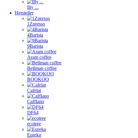
Illy ...
Hersteller
1Zpresso
4Barista
9Barista
Aram coffee
Bellman coffee
BOOKOO
Cafelat
Cafflano
DF64
ecotree
Eureka