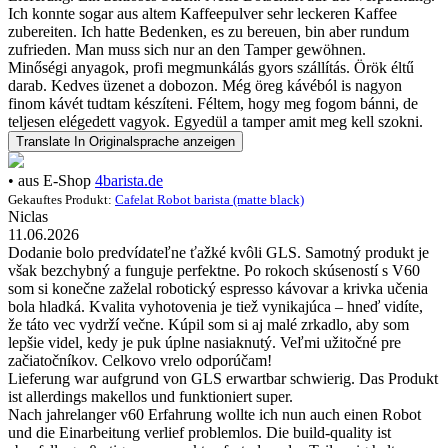
Ich konnte sogar aus altem Kaffeepulver sehr leckeren Kaffee
zubereiten. Ich hatte Bedenken, es zu bereuen, bin aber rundum
zufrieden. Man muss sich nur an den Tamper gewöhnen.
Minőségi anyagok, profi megmunkálás gyors szállítás. Örök éltű
darab. Kedves üzenet a dobozon. Még öreg kávéból is nagyon
finom kávét tudtam készíteni. Féltem, hogy meg fogom bánni, de
teljesen elégedett vagyok. Egyedül a tamper amit meg kell szokni.
Translate
In Originalsprache anzeigen
• aus E-Shop
4barista.de
Gekauftes Produkt:
Cafelat Robot barista (matte black)
Niclas
11.06.2026
Dodanie bolo predvídateľne ťažké kvôli GLS. Samotný produkt je
však bezchybný a funguje perfektne. Po rokoch skúseností s V60
som si konečne zaželal robotický espresso kávovar a krivka učenia
bola hladká. Kvalita vyhotovenia je tiež vynikajúca – hneď vidíte,
že táto vec vydrží večne. Kúpil som si aj malé zrkadlo, aby som
lepšie videl, kedy je puk úplne nasiaknutý. Veľmi užitočné pre
začiatočníkov. Celkovo vrelo odporúčam!
Lieferung war aufgrund von GLS erwartbar schwierig. Das Produkt
ist allerdings makellos und funktioniert super.
Nach jahrelanger v60 Erfahrung wollte ich nun auch einen Robot
und die Einarbeitung verlief problemlos. Die build-quality ist