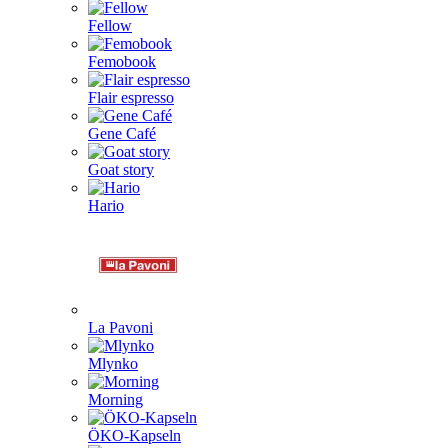
Fellow
Femobook
Flair espresso
Gene Café
Goat story
Hario
La Pavoni
Mlynko
Morning
ÖKO-Kapseln