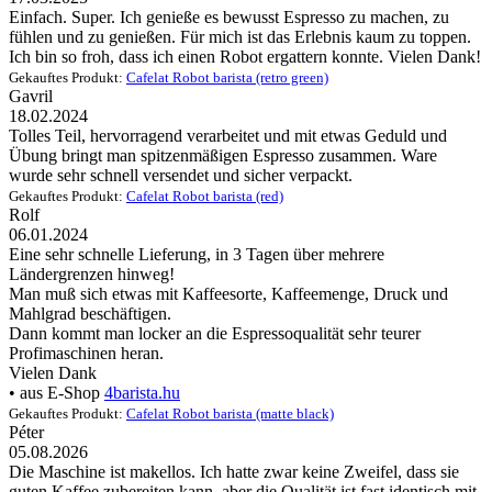
Einfach. Super. Ich genieße es bewusst Espresso zu machen, zu
fühlen und zu genießen. Für mich ist das Erlebnis kaum zu toppen.
Ich bin so froh, dass ich einen Robot ergattern konnte. Vielen Dank!
Gekauftes Produkt:
Cafelat Robot barista (retro green)
Gavril
18.02.2024
Tolles Teil, hervorragend verarbeitet und mit etwas Geduld und
Übung bringt man spitzenmäßigen Espresso zusammen. Ware
wurde sehr schnell versendet und sicher verpackt.
Gekauftes Produkt:
Cafelat Robot barista (red)
Rolf
06.01.2024
Eine sehr schnelle Lieferung, in 3 Tagen über mehrere
Ländergrenzen hinweg!
Man muß sich etwas mit Kaffeesorte, Kaffeemenge, Druck und
Mahlgrad beschäftigen.
Dann kommt man locker an die Espressoqualität sehr teurer
Profimaschinen heran.
Vielen Dank
• aus E-Shop
4barista.hu
Gekauftes Produkt:
Cafelat Robot barista (matte black)
Péter
05.08.2026
Die Maschine ist makellos. Ich hatte zwar keine Zweifel, dass sie
guten Kaffee zubereiten kann, aber die Qualität ist fast identisch mit