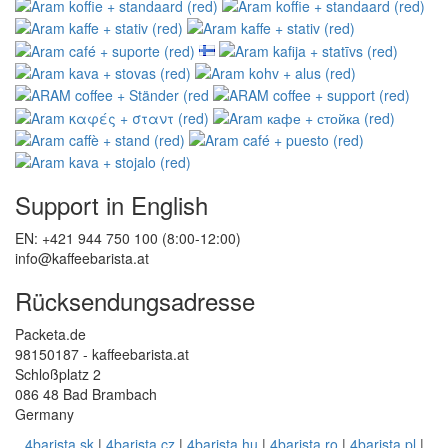
Support in English
EN: +421 944 750 100 (8:00-12:00)
info@kaffeebarista.at
Rücksendungsadresse
Packeta.de
98150187 - kaffeebarista.at
Schloßplatz 2
086 48 Bad Brambach
Germany
4barista.sk
|
4barista.cz
|
4barista.hu
|
4barista.ro
|
4barista.pl
|