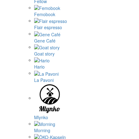
Fellow
Femobook
Flair espresso
Gene Café
Goat story
Hario
La Pavoni
Mlynko
Morning