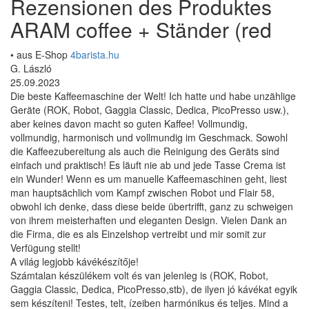
Rezensionen des Produktes
ARAM coffee + Ständer (red
• aus E-Shop
4barista.hu
G. László
25.09.2023
Die beste Kaffeemaschine der Welt! Ich hatte und habe unzählige
Geräte (ROK, Robot, Gaggia Classic, Dedica, PicoPresso usw.),
aber keines davon macht so guten Kaffee! Vollmundig,
vollmundig, harmonisch und vollmundig im Geschmack. Sowohl
die Kaffeezubereitung als auch die Reinigung des Geräts sind
einfach und praktisch! Es läuft nie ab und jede Tasse Crema ist
ein Wunder! Wenn es um manuelle Kaffeemaschinen geht, liest
man hauptsächlich vom Kampf zwischen Robot und Flair 58,
obwohl ich denke, dass diese beide übertrifft, ganz zu schweigen
von ihrem meisterhaften und eleganten Design. Vielen Dank an
die Firma, die es als Einzelshop vertreibt und mir somit zur
Verfügung stellt!
A világ legjobb kávékészítője!
Számtalan készülékem volt és van jelenleg is (ROK, Robot,
Gaggia Classic, Dedica, PicoPresso,stb), de ilyen jó kávékat egyik
sem készíteni! Testes, telt, ízeiben harmónikus és teljes. Mind a