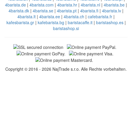
4barista.de
|
4barista.com
|
4barista.hr
|
4barista.nl
|
4barista.be
|
4barista.dk
|
4barista.se
|
4barista.pt
|
4barista.fi
|
4barista.lv
|
4barista.lt
|
4barista.ee
|
4barista.ch
|
cafebarista.fr
|
kafesbarista.gr
|
kafebarista.bg
|
baristacaffe.it
|
baristashop.es
|
baristashop.si
Copyright © 2016 - 2026 NajTrade s.r.o. Alle Rechte vorbehalten.