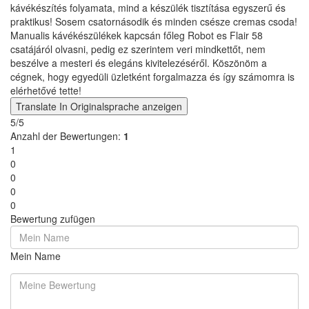
kávékészítés folyamata, mind a készülék tisztítása egyszerű és
praktikus! Sosem csatornásodik és minden csésze cremas csoda!
Manualis kávékészülékek kapcsán főleg Robot es Flair 58
csatájáról olvasni, pedig ez szerintem veri mindkettőt, nem
beszélve a mesteri és elegáns kivitelezéséről. Köszönöm a
cégnek, hogy egyedüli üzletként forgalmazza és így számomra is
elérhetővé tette!
Translate
In Originalsprache anzeigen
5/5
Anzahl der Bewertungen:
1
1
0
0
0
0
Bewertung zufügen
Mein Name