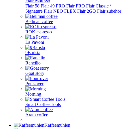
Flair espresso
Flair 58
Flair 49 PRO
Flair PRO
Flair Classic /
Signature
Flair NEO FLEX
Flair 2GO
Flair zubehör
Bellman coffee
ROK espresso
La Pavoni
9Barista
Rancilio
Goat story
Pour-over
Morning
Smart Coffee Tools
Aram coffee
Kaffeemühlen