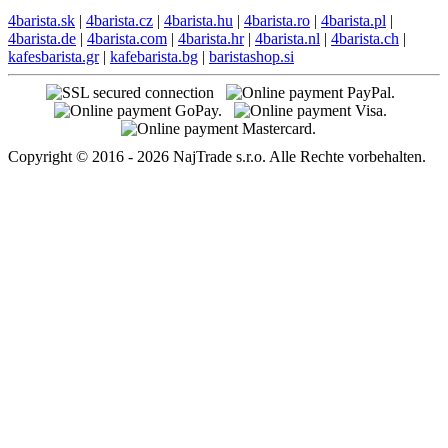
4barista.sk
|
4barista.cz
|
4barista.hu
|
4barista.ro
|
4barista.pl
|
4barista.de
|
4barista.com
|
4barista.hr
|
4barista.nl
|
4barista.ch
|
kafesbarista.gr
|
kafebarista.bg
|
baristashop.si
Copyright © 2016 - 2026 NajTrade s.r.o. Alle Rechte vorbehalten.