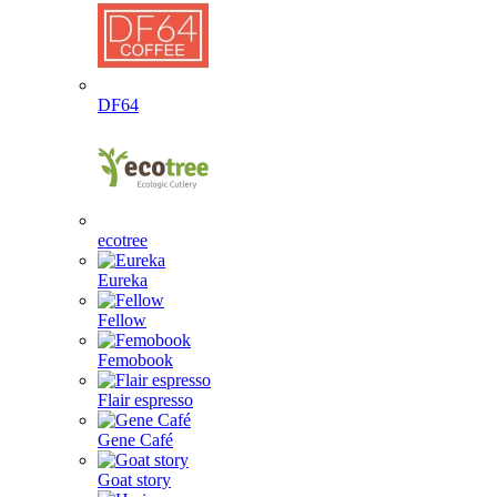
DF64
ecotree
Eureka
Fellow
Femobook
Flair espresso
Gene Café
Goat story