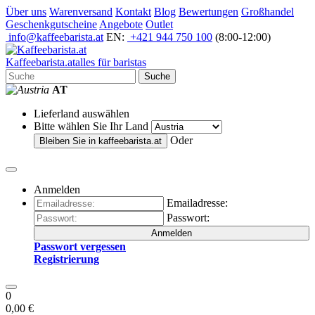
Über uns
Warenversand
Kontakt
Blog
Bewertungen
Großhandel
Geschenkgutscheine
Angebote
Outlet
info@kaffeebarista.at
EN:
+421 944 750 100
(8:00-12:00)
Kaffee
barista
.at
alles für baristas
Suche
AT
Lieferland auswählen
Bitte wählen Sie Ihr Land
Oder
Bleiben Sie in
kaffeebarista.at
Anmelden
Emailadresse:
Passwort:
Anmelden
Passwort vergessen
Registrierung
0
0,00 €