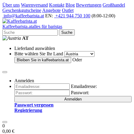
Über uns
Warenversand
Kontakt
Blog
Bewertungen
Großhandel
Geschenkgutscheine
Angebote
Outlet
info@kaffeebarista.at
EN:
+421 944 750 100
(8:00-12:00)
Kaffee
barista
.at
alles für baristas
Suche
AT
Lieferland auswählen
Bitte wählen Sie Ihr Land
Oder
Bleiben Sie in
kaffeebarista.at
Anmelden
Emailadresse:
Passwort:
Anmelden
Passwort vergessen
Registrierung
0
0,00 €