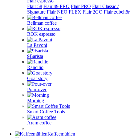
Flair espresso
Flair 58
Flair 49 PRO
Flair PRO
Flair Classic /
Signature
Flair NEO FLEX
Flair 2GO
Flair zubehör
Bellman coffee
ROK espresso
La Pavoni
9Barista
Rancilio
Goat story
Pour-over
Morning
Smart Coffee Tools
Aram coffee
Kaffeemühlen