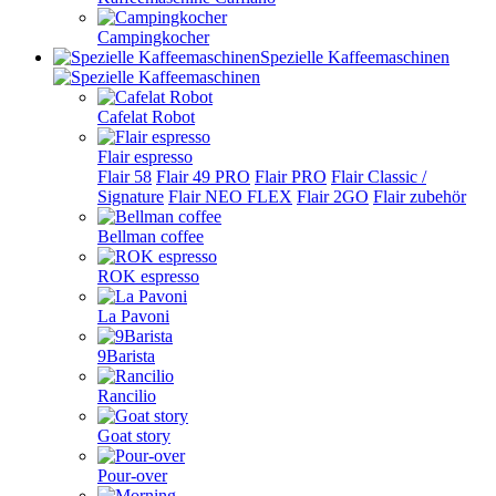
Campingkocher
Spezielle Kaffeemaschinen
Cafelat Robot
Flair espresso
Flair 58
Flair 49 PRO
Flair PRO
Flair Classic /
Signature
Flair NEO FLEX
Flair 2GO
Flair zubehör
Bellman coffee
ROK espresso
La Pavoni
9Barista
Rancilio
Goat story
Pour-over