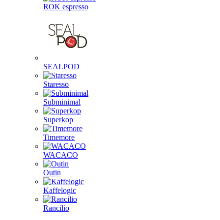
ROK espresso
SEALPOD
Staresso
Subminimal
Superkop
Timemore
WACACO
Outin
Kaffelogic
Rancilio