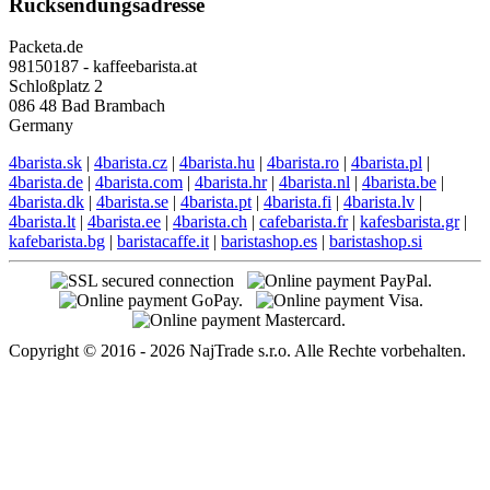
Rücksendungsadresse
Packeta.de
98150187 - kaffeebarista.at
Schloßplatz 2
086 48 Bad Brambach
Germany
4barista.sk
|
4barista.cz
|
4barista.hu
|
4barista.ro
|
4barista.pl
|
4barista.de
|
4barista.com
|
4barista.hr
|
4barista.nl
|
4barista.be
|
4barista.dk
|
4barista.se
|
4barista.pt
|
4barista.fi
|
4barista.lv
|
4barista.lt
|
4barista.ee
|
4barista.ch
|
cafebarista.fr
|
kafesbarista.gr
|
kafebarista.bg
|
baristacaffe.it
|
baristashop.es
|
baristashop.si
Copyright © 2016 - 2026 NajTrade s.r.o. Alle Rechte vorbehalten.