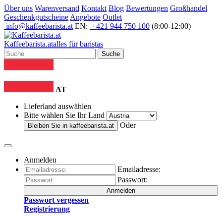
Über uns
Warenversand
Kontakt
Blog
Bewertungen
Großhandel
Geschenkgutscheine
Angebote
Outlet
info@kaffeebarista.at
EN:
+421 944 750 100
(8:00-12:00)
Kaffee
barista
.at
alles für baristas
Suche
AT
Lieferland auswählen
Bitte wählen Sie Ihr Land
Oder
Bleiben Sie in
kaffeebarista.at
Anmelden
Emailadresse:
Passwort:
Anmelden
Passwort vergessen
Registrierung