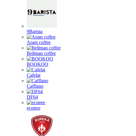
9Barista
Aram coffee
Bellman coffee
BOOKOO
Cafelat
Cafflano
DF64
ecotree