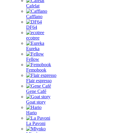
Cafelat
Cafflano
DF64
ecotree
Eureka
Fellow
Femobook
Flair espresso
Gene Café
Goat story
Hario
La Pavoni