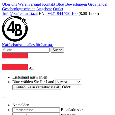
Über uns
Warenversand
Kontakt
Blog
Bewertungen
Großhandel
Geschenkgutscheine
Angebote
Outlet
info@kaffeebarista.at
EN:
+421 944 750 100
(8:00-12:00)
Kaffee
barista
.at
alles für baristas
Suche
AT
Lieferland auswählen
Bitte wählen Sie Ihr Land
Oder
Bleiben Sie in
kaffeebarista.at
Anmelden
Emailadresse: