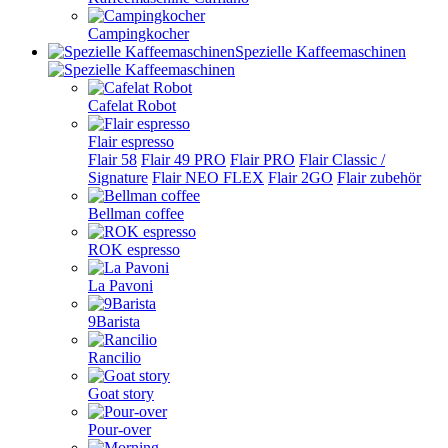
Campingkocher
Spezielle Kaffeemaschinen
Cafelat Robot
Flair espresso
Flair 58
Flair 49 PRO
Flair PRO
Flair Classic /
Signature
Flair NEO FLEX
Flair 2GO
Flair zubehör
Bellman coffee
ROK espresso
La Pavoni
9Barista
Rancilio
Goat story
Pour-over