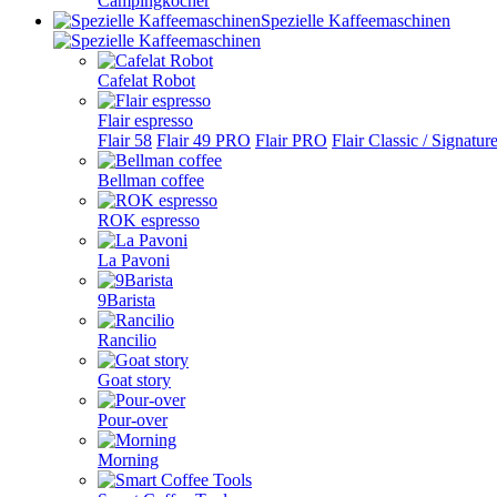
Campingkocher
Spezielle Kaffeemaschinen
Cafelat Robot
Flair espresso
Flair 58
Flair 49 PRO
Flair PRO
Flair Classic / Signatur
Bellman coffee
ROK espresso
La Pavoni
9Barista
Rancilio
Goat story
Pour-over
Morning