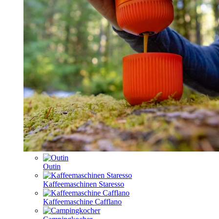
Outin
Kaffeemaschinen Staresso
Kaffeemaschine Cafflano