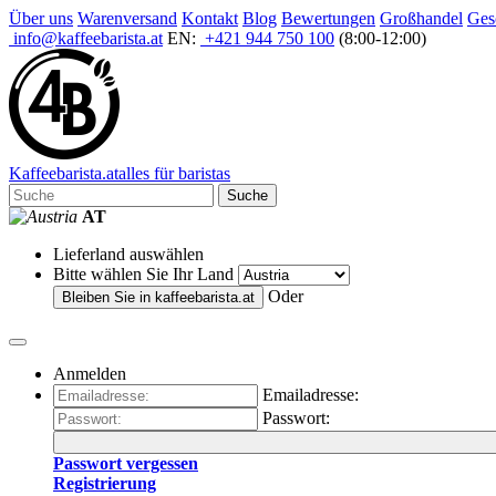
Über uns
Warenversand
Kontakt
Blog
Bewertungen
Großhandel
Ges
info@kaffeebarista.at
EN:
+421 944 750 100
(8:00-12:00)
Kaffee
barista
.at
alles für baristas
Suche
AT
Lieferland auswählen
Bitte wählen Sie Ihr Land
Oder
Bleiben Sie in
kaffeebarista.at
Anmelden
Emailadresse:
Passwort:
Passwort vergessen
Registrierung