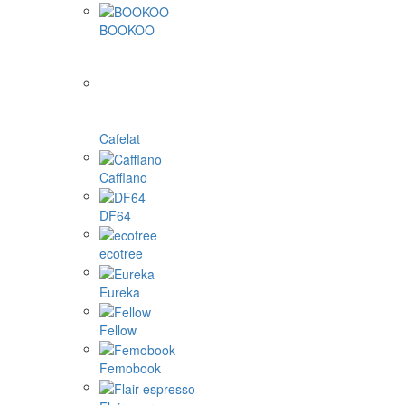
BOOKOO
Cafelat
Cafflano
DF64
ecotree
Eureka
Fellow
Femobook