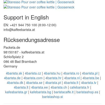
Support in English
EN: +421 944 750 100 (8:00-12:00)
info@kaffeebarista.at
Rücksendungsadresse
Packeta.de
98150187 - kaffeebarista.at
Schloßplatz 2
086 48 Bad Brambach
Germany
4barista.sk
|
4barista.cz
|
4barista.hu
|
4barista.ro
|
4barista.pl
|
4barista.de
|
4barista.com
|
4barista.hr
|
4barista.nl
|
4barista.be
|
4barista.dk
|
4barista.se
|
4barista.pt
|
4barista.fi
|
4barista.lv
|
4barista.lt
|
4barista.ee
|
4barista.ch
|
cafebarista.fr
|
kafesbarista.gr
|
kafebarista.bg
|
baristacaffe.it
|
baristashop.es
|
baristashop.si