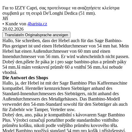
Για το IZZY Capri, σας προτείνουμε να αναζητήσετε κλείστρα
συμβατά με τη σειρά De'Longhi Dedica (51 mm).
Jiří
• Kunde von
4barista.cz
20.02.2026
Translate
In Originalsprache anzeigen
Hallo, Sie schreiben, dass der Hebel auch für das Sage Banbino-
Plus geeignet ist und einen Hebeldurchmesser von 54 mm hat. Mein
Hebel hat einen Außendurchmesser von 60 mm und einen
Innendurchmesser von 56 mm. Er wird wahrscheinlich nicht passen.
Dobrý den,píšete že páka je i pro sage banbino-plus a průměr páky
54 mm.Já mám venkovní průměr 60 a vnitřní 56 mm.Asi nebude
vhodná.
Die Antwort des Shops
Hallo, ja, der Hebel ist mit der Sage Bambino Plus Kaffeemaschine
kompatibel. Hersteller kennzeichnen Siebträger anhand des
Standard-Innendurchmessers des Siebträgers, nicht anhand des
Außendurchmessers des Metallgehäuses. Das Bambino-Modell
verwendet den 54-mm-Standard sowohl für den Siebträger als auch
für Zubehör wie Tamper, Verteiler usw.
Dobrý den, ano, páka je kompatibilní s kávovarem Sage Bambino
Plus. Výrobci označují portafilter podle standardního vnitřního
průměru košíku, nikoli podle vnějšího průměru kovového těla.
Model Bambino používá standard 54 mm pro košík i příslušenství,