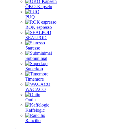
ÖKO-Kapseln
PUQ
ROK espresso
SEALPOD
Staresso
Subminimal
Superkop
Timemore
WACACO
Outin
Kaffelogic
Rancilio