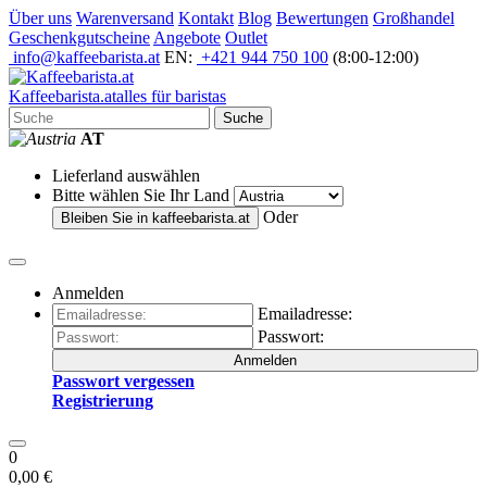
Über uns
Warenversand
Kontakt
Blog
Bewertungen
Großhandel
Geschenkgutscheine
Angebote
Outlet
info@kaffeebarista.at
EN:
+421 944 750 100
(8:00-12:00)
Kaffee
barista
.at
alles für baristas
Suche
AT
Lieferland auswählen
Bitte wählen Sie Ihr Land
Oder
Bleiben Sie in
kaffeebarista.at
Anmelden
Emailadresse:
Passwort:
Anmelden
Passwort vergessen
Registrierung
0
0,00 €