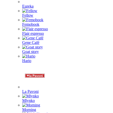
Eureka
Fellow
Femobook
Flair espresso
Gene Café
Goat story
Hario
La Pavoni
Mlynko
Morning