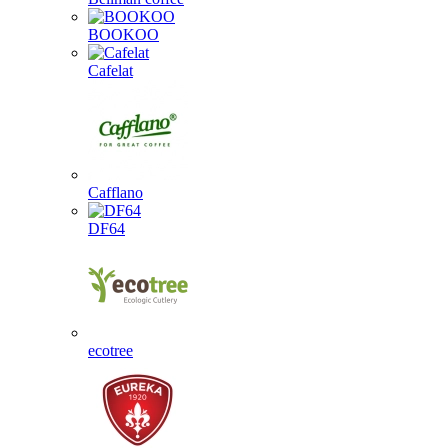
BOOKOO
Cafelat
Cafflano
DF64
ecotree