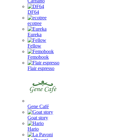
Cafflano
DF64
ecotree
Eureka
Fellow
Femobook
Flair espresso
Gene Café
Goat story
Hario