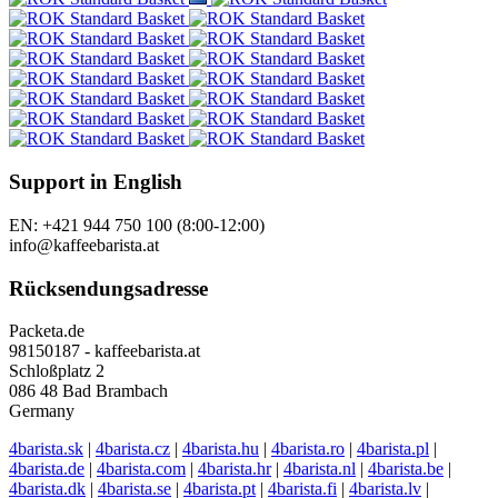
Support in English
EN: +421 944 750 100 (8:00-12:00)
info@kaffeebarista.at
Rücksendungsadresse
Packeta.de
98150187 - kaffeebarista.at
Schloßplatz 2
086 48 Bad Brambach
Germany
4barista.sk
|
4barista.cz
|
4barista.hu
|
4barista.ro
|
4barista.pl
|
4barista.de
|
4barista.com
|
4barista.hr
|
4barista.nl
|
4barista.be
|
4barista.dk
|
4barista.se
|
4barista.pt
|
4barista.fi
|
4barista.lv
|