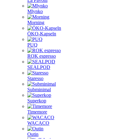
La Pavoni
Mlynko
Morning
ÖKO-Kapseln
PUQ
ROK espresso
SEALPOD
Staresso
Subminimal
Superkop
Timemore
WACACO
Outin