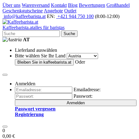
Über uns
Warenversand
Kontakt
Blog
Bewertungen
Großhandel
Geschenkgutscheine
Angebote
Outlet
info@kaffeebarista.at
EN:
+421 944 750 100
(8:00-12:00)
Kaffee
barista
.at
alles für baristas
Suche
AT
Lieferland auswählen
Bitte wählen Sie Ihr Land
Oder
Bleiben Sie in
kaffeebarista.at
Anmelden
Emailadresse:
Passwort:
Anmelden
Passwort vergessen
Registrierung
0
0,00 €