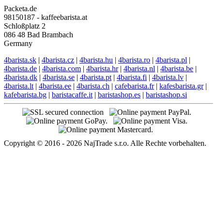
Packeta.de
98150187 - kaffeebarista.at
Schloßplatz 2
086 48 Bad Brambach
Germany
4barista.sk
|
4barista.cz
|
4barista.hu
|
4barista.ro
|
4barista.pl
|
4barista.de
|
4barista.com
|
4barista.hr
|
4barista.nl
|
4barista.be
|
4barista.dk
|
4barista.se
|
4barista.pt
|
4barista.fi
|
4barista.lv
|
4barista.lt
|
4barista.ee
|
4barista.ch
|
cafebarista.fr
|
kafesbarista.gr
|
kafebarista.bg
|
baristacaffe.it
|
baristashop.es
|
baristashop.si
Copyright © 2016 - 2026 NajTrade s.r.o. Alle Rechte vorbehalten.