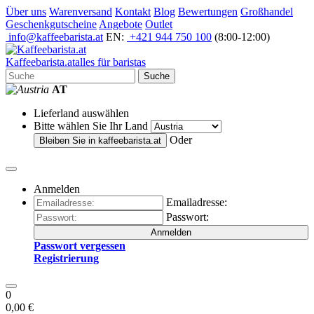
Über uns
Warenversand
Kontakt
Blog
Bewertungen
Großhandel
Geschenkgutscheine
Angebote
Outlet
info@kaffeebarista.at
EN:
+421 944 750 100
(8:00-12:00)
Kaffee
barista
.at
alles für baristas
Suche
AT
Lieferland auswählen
Bitte wählen Sie Ihr Land
Oder
Bleiben Sie in
kaffeebarista.at
Anmelden
Emailadresse:
Passwort:
Anmelden
Passwort vergessen
Registrierung
0
0,00 €