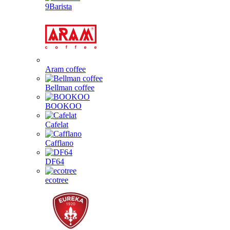
9Barista
Aram coffee
Bellman coffee
BOOKOO
Cafelat
Cafflano
DF64
ecotree