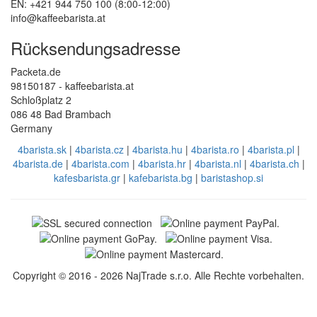
EN: +421 944 750 100 (8:00-12:00)
info@kaffeebarista.at
Rücksendungsadresse
Packeta.de
98150187 - kaffeebarista.at
Schloßplatz 2
086 48 Bad Brambach
Germany
4barista.sk
|
4barista.cz
|
4barista.hu
|
4barista.ro
|
4barista.pl
|
4barista.de
|
4barista.com
|
4barista.hr
|
4barista.nl
|
4barista.ch
|
kafesbarista.gr
|
kafebarista.bg
|
baristashop.si
Copyright © 2016 - 2026 NajTrade s.r.o. Alle Rechte vorbehalten.