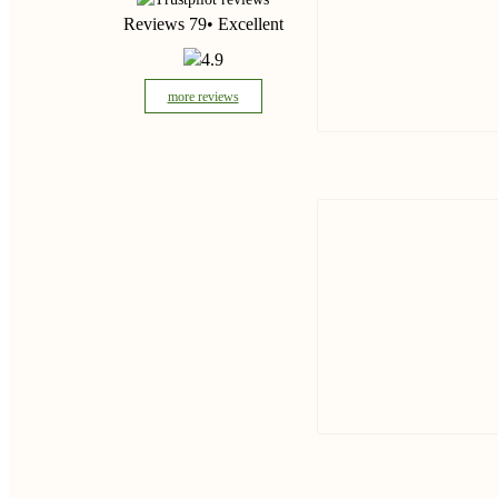
Reviews 79
• Excellent
4.9
more reviews