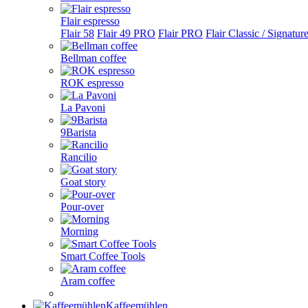
Flair espresso
Flair 58
Flair 49 PRO
Flair PRO
Flair Classic / Signatur
Bellman coffee
ROK espresso
La Pavoni
9Barista
Rancilio
Goat story
Pour-over
Morning
Smart Coffee Tools
Aram coffee
Kaffeemühlen