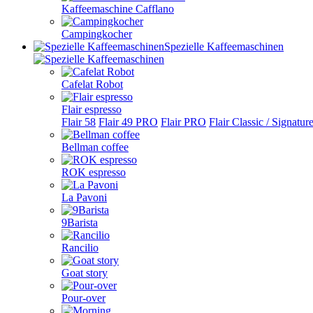
Kaffeemaschine Cafflano
Campingkocher
Spezielle Kaffeemaschinen
Cafelat Robot
Flair espresso
Flair 58
Flair 49 PRO
Flair PRO
Flair Classic / Signatur
Bellman coffee
ROK espresso
La Pavoni
9Barista
Rancilio
Goat story
Pour-over