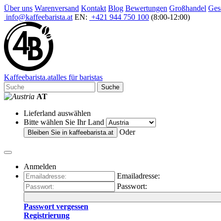
Über uns
Warenversand
Kontakt
Blog
Bewertungen
Großhandel
Ges
info@kaffeebarista.at
EN:
+421 944 750 100
(8:00-12:00)
Kaffee
barista
.at
alles für baristas
Suche
AT
Lieferland auswählen
Bitte wählen Sie Ihr Land
Oder
Bleiben Sie in
kaffeebarista.at
Anmelden
Emailadresse:
Passwort:
Passwort vergessen
Registrierung