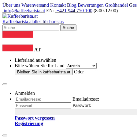
Über uns
Warenversand
Kontakt
Blog
Bewertungen
Großhandel
Ges
info@kaffeebarista.at
EN:
+421 944 750 100
(8:00-12:00)
Kaffee
barista
.at
alles für baristas
Suche
AT
Lieferland auswählen
Bitte wählen Sie Ihr Land
Oder
Bleiben Sie in
kaffeebarista.at
Anmelden
Emailadresse:
Passwort:
Passwort vergessen
Registrierung