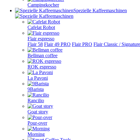
Campingkocher
Spezielle Kaffeemaschinen
Cafelat Robot
Flair espresso
Flair 58
Flair 49 PRO
Flair PRO
Flair Classic / Signatur
Bellman coffee
ROK espresso
La Pavoni
9Barista
Rancilio
Goat story
Pour-over
Morning