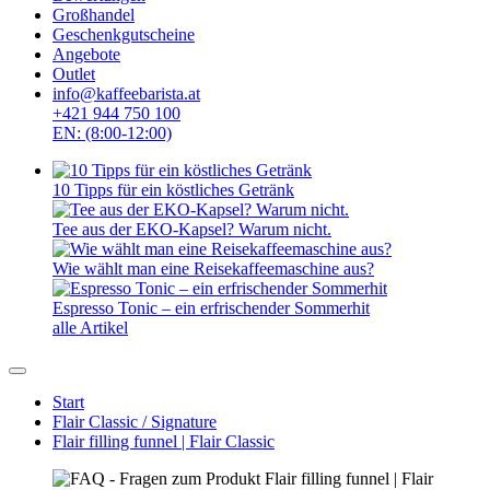
Großhandel
Geschenkgutscheine
Angebote
Outlet
info@kaffeebarista.at
+421 944 750 100
EN: (8:00-12:00)
10 Tipps für ein köstliches Getränk
Tee aus der EKO-Kapsel? Warum nicht.
Wie wählt man eine Reisekaffeemaschine aus?
Espresso Tonic – ein erfrischender Sommerhit
alle Artikel
Start
Flair Classic / Signature
Flair filling funnel | Flair Classic