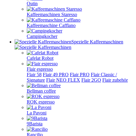
Outin
Kaffeemaschinen Staresso
Kaffeemaschine Cafflano
Campingkocher
Spezielle Kaffeemaschinen
Cafelat Robot
Flair espresso
Flair 58
Flair 49 PRO
Flair PRO
Flair Classic /
Signature
Flair NEO FLEX
Flair 2GO
Flair zubehör
Bellman coffee
ROK espresso
La Pavoni
9Barista
Rancilio