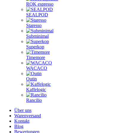
ROK espresso
SEALPOD
Staresso
Subminimal
Superkop
Timemore
WACACO
Outin
Kaffelogic
Rancilio
Über uns
Warenversand
Kontakt
Blog
Bewertungen