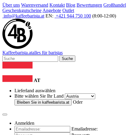
Über uns
Warenversand
Kontakt
Blog
Bewertungen
Großhandel
Geschenkgutscheine
Angebote
Outlet
info@kaffeebarista.at
EN:
+421 944 750 100
(8:00-12:00)
Kaffee
barista
.at
alles für baristas
Suche
AT
Lieferland auswählen
Bitte wählen Sie Ihr Land
Oder
Bleiben Sie in
kaffeebarista.at
Anmelden
Emailadresse: