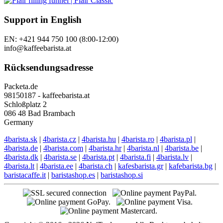
Support in English
EN: +421 944 750 100 (8:00-12:00)
info@kaffeebarista.at
Rücksendungsadresse
Packeta.de
98150187 - kaffeebarista.at
Schloßplatz 2
086 48 Bad Brambach
Germany
4barista.sk
|
4barista.cz
|
4barista.hu
|
4barista.ro
|
4barista.pl
|
4barista.de
|
4barista.com
|
4barista.hr
|
4barista.nl
|
4barista.be
|
4barista.dk
|
4barista.se
|
4barista.pt
|
4barista.fi
|
4barista.lv
|
4barista.lt
|
4barista.ee
|
4barista.ch
|
kafesbarista.gr
|
kafebarista.bg
|
baristacaffe.it
|
baristashop.es
|
baristashop.si